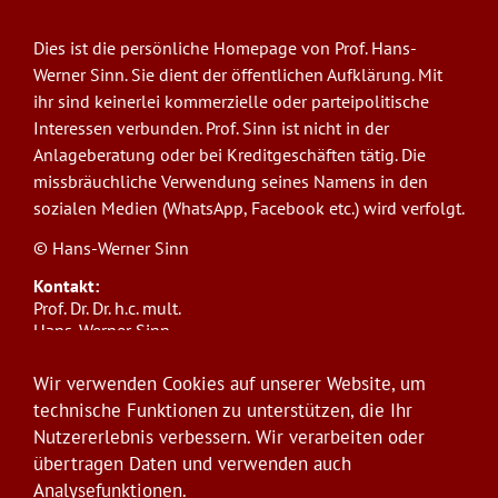
Dies ist die persönliche Homepage von Prof. Hans-
Werner Sinn. Sie dient der öffentlichen Aufklärung. Mit
ihr sind keinerlei kommerzielle oder parteipolitische
Interessen verbunden. Prof. Sinn ist nicht in der
Anlageberatung oder bei Kreditgeschäften tätig. Die
missbräuchliche Verwendung seines Namens in den
sozialen Medien (WhatsApp, Facebook etc.) wird verfolgt.
© Hans-Werner Sinn
Kontakt:
Prof. Dr. Dr. h.c. mult.
Hans-Werner Sinn,
Ludwig-Maximilians-Universität München
ifo Institut
Wir verwenden Cookies auf unserer Website, um
Poschingerstr. 5, 81679 München
technische Funktionen zu unterstützen, die Ihr
Telefon: +49(0)89/9224-1276
Nutzererlebnis verbessern. Wir verarbeiten oder
E-Mail:
sinn@ifo.de
übertragen Daten und verwenden auch
Analysefunktionen.
Anmelden