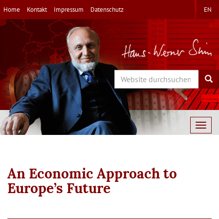
Direkt
Home
Kontakt
Impressum
Datenschutz
EN
zum
Inhalt
Search
Sea
Togg
navig
An Economic Approach to
Europe’s Future