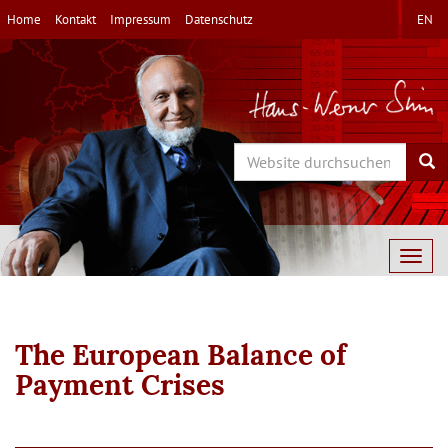
Direkt
Home
Kontakt
Impressum
Datenschutz
EN
zum
Inhalt
Search
Sea
Togg
navig
The European Balance of
Payment Crises