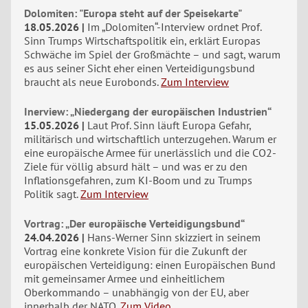
Dolomiten: "Europa steht auf der Speisekarte"
18.05.2026
Im „Dolomiten“-Interview ordnet Prof.
Sinn Trumps Wirtschaftspolitik ein, erklärt Europas
Schwäche im Spiel der Großmächte – und sagt, warum
es aus seiner Sicht eher einen Verteidigungsbund
braucht als neue Eurobonds.
Zum Interview
Inerview: „Niedergang der europäischen Industrien“
15.05.2026
Laut Prof. Sinn läuft Europa Gefahr,
militärisch und wirtschaftlich unterzugehen. Warum er
eine europäische Armee für unerlässlich und die CO2-
Ziele für völlig absurd hält – und was er zu den
Inflationsgefahren, zum KI-Boom und zu Trumps
Politik sagt.
Zum Interview
Vortrag: „Der europäische Verteidigungsbund“
24.04.2026
Hans-Werner Sinn skizziert in seinem
Vortrag eine konkrete Vision für die Zukunft der
europäischen Verteidigung: einen Europäischen Bund
mit gemeinsamer Armee und einheitlichem
Oberkommando – unabhängig von der EU, aber
innerhalb der NATO.
Zum Video