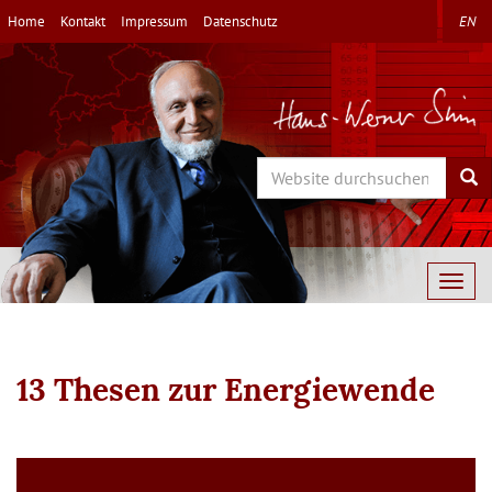
Direkt
Home
Kontakt
Impressum
Datenschutz
EN
zum
Inhalt
Search
Sea
Togg
navig
13 Thesen zur Energiewende