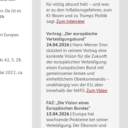
für völlig absurd hält – und was
er zu den Inflationsgefahren, zum
. Da ist es
KI-Boom und zu Trumps Politik
tik
sagt.
Zum Interview
Vortrag: „Der europäische
en Europas.
Verteidigungsbund“
24.04.2026
Hans-Werner Sinn
skizziert in seinem Vortrag eine
konkrete Vision für die Zukunft
r. 42, S. 28.
der europäischen Verteidigung:
einen Europäischen Bund mit
ai 2022, ca.
gemeinsamer Armee und
einheitlichem Oberkommando –
unabhängig von der EU, aber
innerhalb der NATO.
Zum Video
FAZ: „Die Vision eines
Europäischen Bundes“
13.04.2026
Europa hat
wachsende Probleme bei seiner
Verteidigung. Der Ökonom und