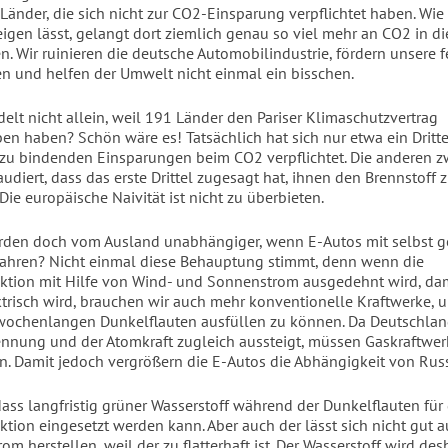
Länder, die sich nicht zur CO2-Einsparung verpflichtet haben. Wie 
igen lässt, gelangt dort ziemlich genau so viel mehr an CO2 in die
n. Wir ruinieren die deutsche Automobilindustrie, fördern unsere 
n und helfen der Umwelt nicht einmal ein bisschen.
elt nicht allein, weil 191 Länder den Pariser Klimaschutzvertrag
ben haben? Schön wäre es! Tatsächlich hat sich nur etwa ein Dritte
 zu bindenden Einsparungen beim CO2 verpflichtet. Die anderen zw
diert, dass das erste Drittel zugesagt hat, ihnen den Brennstoff 
Die europäische Naivität ist nicht zu überbieten.
erden doch vom Ausland unabhängiger, wenn E-Autos mit selbst
ahren? Nicht einmal diese Behauptung stimmt, denn wenn die
tion mit Hilfe von Wind- und Sonnenstrom ausgedehnt wird, dam
ktrisch wird, brauchen wir auch mehr konventionelle Kraftwerke, 
ochenlangen Dunkelflauten ausfüllen zu können. Da Deutschlan
nnung und der Atomkraft zugleich aussteigt, müssen Gaskraftwer
ten. Damit jedoch vergrößern die E-Autos die Abhängigkeit von Rus
 dass langfristig grüner Wasserstoff während der Dunkelflauten für 
tion eingesetzt werden kann. Aber auch der lässt sich nicht gut 
om herstellen, weil der zu flatterhaft ist. Der Wasserstoff wird de