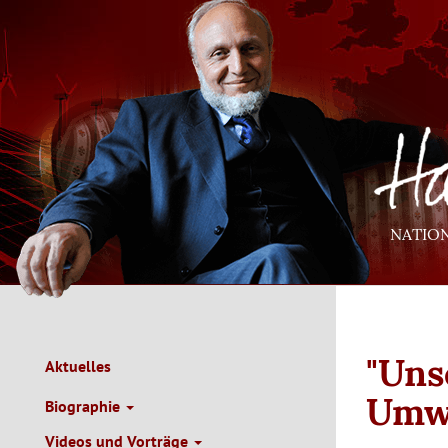
Direkt
zum
Inhalt
NATIO
"Uns
Aktuelles
Main
Navigation
Umwe
Biographie
de
Videos und Vorträge