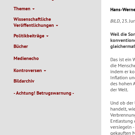
Themen
Hans-Werne
Wissenschaftliche
BILD
, 23. Ju
Veröffentlichungen
Weil die Son
Politikbeiträge
konvention
Bücher
gleichermaß
Medienecho
Das ist ein
die Mensche
Kontroversen
indem er ko
Inflation u
Bildarchiv
des hohen A
der Welt.
- Achtung! Betrugswarnung -
Und ob der 
handelt, wie
Verbrennung
Entlastung 
versiegeln 
gekauften M