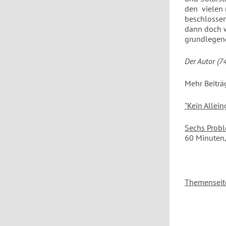
den
vielen
beschlossen
dann doch w
grundlegend
Der Autor (7
Mehr Beiträ
"Kein Allein
Sechs Prob
60 Minuten,
Themenseit