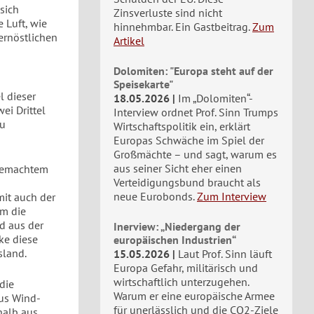
sich
Zinsverluste sind nicht
 Luft, wie
hinnehmbar. Ein Gastbeitrag.
Zum
fernöstlichen
Artikel
Dolomiten: "Europa steht auf der
Speisekarte"
l dieser
18.05.2026
Im „Dolomiten“-
ei Drittel
Interview ordnet Prof. Sinn Trumps
zu
Wirtschaftspolitik ein, erklärt
Europas Schwäche im Spiel der
Großmächte – und sagt, warum es
aus seiner Sicht eher einen
 gemachtem
Verteidigungsbund braucht als
neue Eurobonds.
Zum Interview
it auch der
um die
d aus der
Inerview: „Niedergang der
ke diese
europäischen Industrien“
sland.
15.05.2026
Laut Prof. Sinn läuft
Europa Gefahr, militärisch und
wirtschaftlich unterzugehen.
die
Warum er eine europäische Armee
aus Wind-
für unerlässlich und die CO2-Ziele
shalb aus