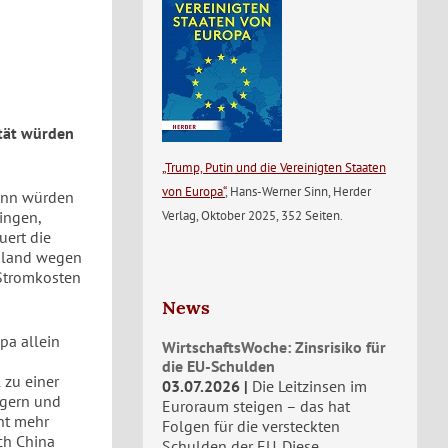
tät würden
„Trump, Putin und die Vereinigten Staaten
von Europa“
, Hans-Werner Sinn, Herder
dann würden
Verlag, Oktober 2025, 352 Seiten.
ingen,
uert die
chland wegen
 Stromkosten
News
pa allein
WirtschaftsWoche: Zinsrisiko für
die EU-Schulden
 zu einer
03.07.2026
Die Leitzinsen im
agern und
Euroraum steigen – das hat
cht mehr
Folgen für die versteckten
ch China
Schulden der EU. Diese