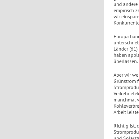
und andere 
empirisch ze
wir einspare
Konkurrente
Europa hand
unterschrie
Länder (61)
haben applau
überlassen. 
Aber wir w
Grünstrom f
Stromproduk
Verkehr ele
manchmal w
Kohleverbre
Arbeit leis
Richtig ist,
Stromproduk
und Solarstr