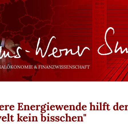
NALÖKONOMIE & FINANZWISSENSCHAFT
ere Energiewende hilft de
lt kein bisschen"