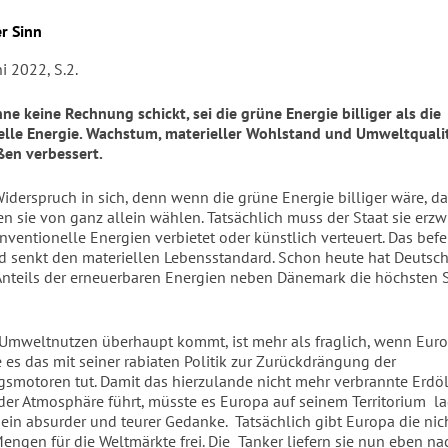
r Sinn
ni 2022, S.2.
ne keine Rechnung schickt, sei die grüne Energie billiger als die
elle Energie. Wachstum, materieller Wohlstand und Umweltquali
en verbessert.
 Widerspruch in sich, denn wenn die grüne Energie billiger wäre, 
n sie von ganz allein wählen. Tatsächlich muss der Staat sie erzw
nventionelle Energien verbietet oder künstlich verteuert. Das befe
nd senkt den materiellen Lebensstandard. Schon heute hat Deuts
nteils der erneuerbaren Energien neben Dänemark die höchsten
Umweltnutzen überhaupt kommt, ist mehr als fraglich, wenn Euro
 es das mit seiner rabiaten Politik zur Zurückdrängung der
smotoren tut. Damit das hierzulande nicht mehr verbrannte Erdöl
der Atmosphäre führt, müsste es Europa auf seinem Territorium
l
- ein absurder und teurer Gedanke.
Tatsächlich gibt Europa die ni
engen für die Weltmärkte frei. Die
Tanker liefern sie nun eben na