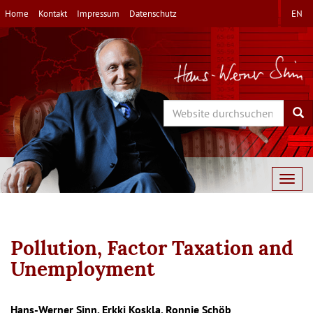
Direkt
Home
Kontakt
Impressum
Datenschutz
EN
zum
Inhalt
Search
Sea
Togg
navig
Pollution, Factor Taxation and
Unemployment
Hans-Werner Sinn, Erkki Koskla, Ronnie Schöb