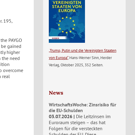
. 195,
t the PAYGO
o be gained
„Trump, Putin und die Vereinigten Staaten
tly higher
von Europa“
, Hans-Werner Sinn, Herder
m the need
ition
Verlag, Oktober 2025, 352 Seiten.
 to overcome
 real
News
WirtschaftsWoche: Zinsrisiko für
die EU-Schulden
03.07.2026
Die Leitzinsen im
Euroraum steigen – das hat
Folgen für die versteckten
Schulden der EU. Diese