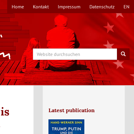
Home
Kontakt
Impressum
Datenschutz
EN
TOPMENÜ
Search
Searc
is
Latest publication
l