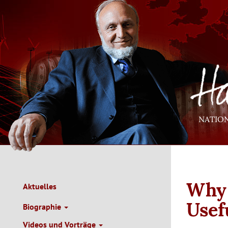
Direkt
zum
Inhalt
NATIO
Why 
Aktuelles
Main
Navigation
Usef
Biographie
de
Videos und Vorträge