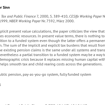
r Sinn
l Tax and Public Finance
7, 2000, S. 389-410,
CESifo Working Paper
Nr
1999,
NBER Working Paper
Nr. 7592, März 2000.
licit present value calculations, the paper criticizes the view tha
es economic resources. In present value terms, there is nothing t
sition to a funded system even though the latter offers a permanen
rn. The sum of the implicit and explicit tax burdens that result fro
he existing pension claims is the same under all systems and trans
Nevertheless a partial transition to a funded system may be a way
 demographic crisis because it replaces missing human capital with
helps smooth tax and child rearing costs across the generations.
blic pension, pay-as-you-go system, fully funded system
5