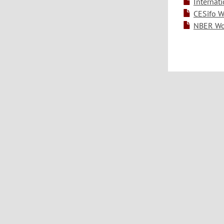
Internat
CESifo W
NBER Wor