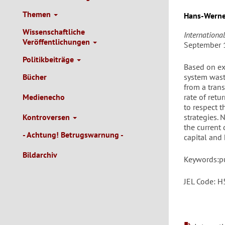
Themen
Hans-Werne
Wissenschaftliche
Internationa
Veröffentlichungen
September 
Politikbeiträge
Based on exp
Bücher
system wast
from a tran
Medienecho
rate of retu
to respect t
Kontroversen
strategies. 
the current
- Achtung! Betrugswarnung -
capital and 
Bildarchiv
Keywords:pu
JEL Code: H