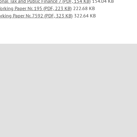
ional Tax and Public Finance 7 (PDF, 154 KB)
154.04 KB
orking Paper Nr. 195 (PDF, 223 KB)
222.68 KB
king Paper Nr. 7592 (PDF, 323 KB)
322.64 KB