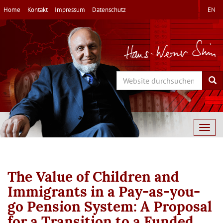
Direkt
Home
Kontakt
Impressum
Datenschutz
EN
zum
Inhalt
Search
Sea
Togg
navig
The Value of Children and
Immigrants in a Pay-as-you-
go Pension System: A Proposal
for a Transition to a Funded