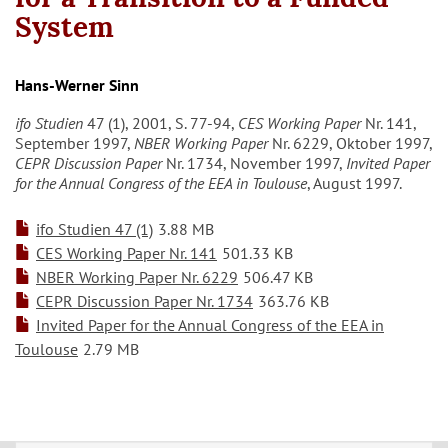
System
Hans-Werner Sinn
ifo Studien
47 (1), 2001, S. 77-94,
CES
Working Paper
Nr. 141,
September 1997,
NBER Working Paper
Nr. 6229, Oktober 1997,
CEPR Discussion Paper
Nr. 1734, November 1997,
Invited Paper
for the Annual Congress of the EEA in Toulouse
, August 1997.
ifo Studien 47 (1)
3.88 MB
CES Working Paper Nr. 141
501.33 KB
NBER Working Paper Nr. 6229
506.47 KB
CEPR Discussion Paper Nr. 1734
363.76 KB
Invited Paper for the Annual Congress of the EEA in
Toulouse
2.79 MB