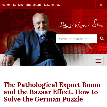
Direkt
Home
Kontakt
Impressum
Datenschutz
EN
zum
Inhalt
Search
Sea
Togg
navig
The Pathological Export Boom
and the Bazaar Effect. How to
Solve the German Puzzle