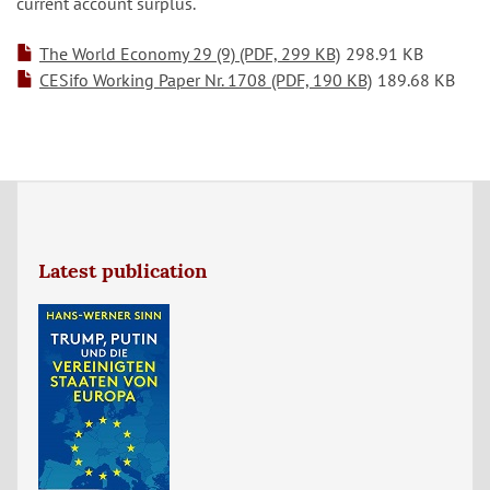
current account surplus.
The World Economy 29 (9) (PDF, 299 KB)
298.91 KB
CESifo Working Paper Nr. 1708 (PDF, 190 KB)
189.68 KB
Latest publication