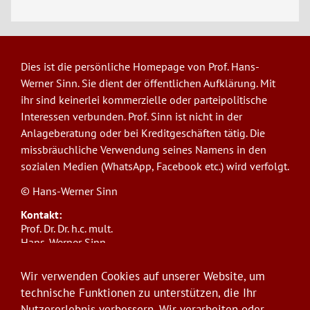
Dies ist die persönliche Homepage von Prof. Hans-
Werner Sinn. Sie dient der öffentlichen Aufklärung. Mit
ihr sind keinerlei kommerzielle oder parteipolitische
Interessen verbunden. Prof. Sinn ist nicht in der
Anlageberatung oder bei Kreditgeschäften tätig. Die
missbräuchliche Verwendung seines Namens in den
sozialen Medien (WhatsApp, Facebook etc.) wird verfolgt.
© Hans-Werner Sinn
Kontakt:
Prof. Dr. Dr. h.c. mult.
Hans-Werner Sinn,
Ludwig-Maximilians-Universität München
ifo Institut
Wir verwenden Cookies auf unserer Website, um
Poschingerstr. 5, 81679 München
technische Funktionen zu unterstützen, die Ihr
Telefon: +49(0)89/9224-1276
Nutzererlebnis verbessern. Wir verarbeiten oder