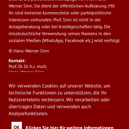
Werner Sinn. Sie dient der öffentlichen Aufklärung. Mit
ihr sind keinerlei kommerzielle oder parteipolitische
Interessen verbunden. Prof. Sinn ist nicht in der
Anlageberatung oder bei Kreditgeschäften tätig. Die
missbräuchliche Verwendung seines Namens in den
sozialen Medien (WhatsApp, Facebook etc.) wird verfolgt.
© Hans-Werner Sinn
Kontakt:
Prof. Dr. Dr. h.c. mult.
Hans-Werner Sinn,
Ludwig-Maximilians-Universität München
ifo Institut
Wir verwenden Cookies auf unserer Website, um
Poschingerstr. 5, 81679 München
technische Funktionen zu unterstützen, die Ihr
Telefon: +49(0)89/9224-1276
Nutzererlebnis verbessern. Wir verarbeiten oder
E-Mail:
sinn@ifo.de
übertragen Daten und verwenden auch
Analysefunktionen.
Anmelden
User
account
OK
Klicken Sie hier für weitere Informationen.
...