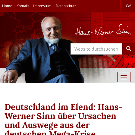
Direkt
Home
Kontakt
Impressum
Datenschutz
EN
zum
Inhalt
Search
Sea
Togg
navig
Deutschland im Elend: Hans-
Werner Sinn über Ursachen
und Auswege aus der
deutschen Mega-Krise