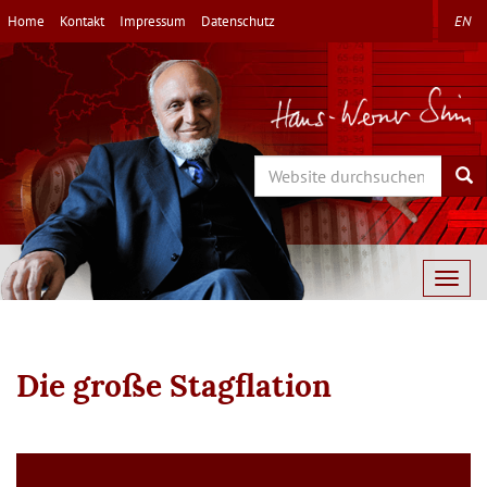
Direkt
Home
Kontakt
Impressum
Datenschutz
EN
zum
Inhalt
Search
Sea
Togg
navig
Die große Stagflation