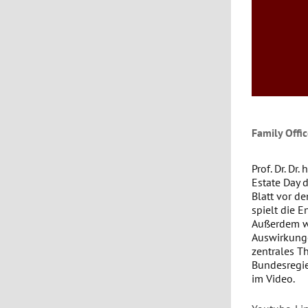
Family Offi
Prof. Dr. Dr
Estate Day 
Blatt vor d
spielt die 
Außerdem wir
Auswirkunge
zentrales T
Bundesregie
im Video.