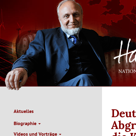
Direkt
zum
Inhalt
NATIO
Deut
Aktuelles
Main
Navigation
Abgr
Biographie
de
Videos und Vorträge