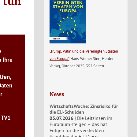
t tun
e
„Trump, Putin und die Vereinigten Staaten
 Ihre
von Europa“
, Hans-Werner Sinn, Herder
Verlag, Oktober 2025, 352 Seiten.
e
lfen,
Daten
r
News
WirtschaftsWoche: Zinsrisiko für
die EU-Schulden
n TV1
03.07.2026
Die Leitzinsen im
Euroraum steigen – das hat
Folgen für die versteckten
Schulden der EU. Diese