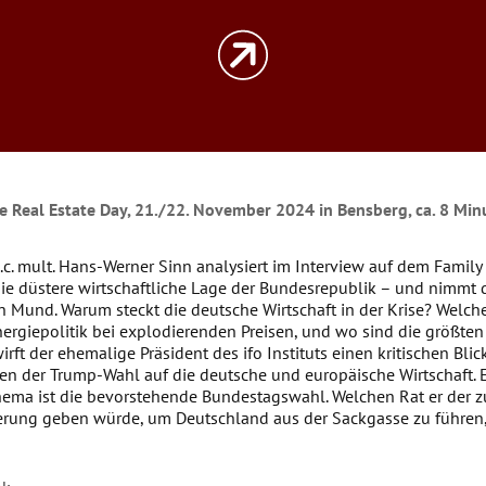
ce Real Estate Day, 21./22. November 2024 in Bensberg, ca. 8 Min
. h.c. mult. Hans-Werner Sinn analysiert im Interview auf dem Family
die düstere wirtschaftliche Lage der Bundesrepublik – und nimmt 
en Mund. Warum steckt die deutsche Wirtschaft in der Krise? Welch
Energiepolitik bei explodierenden Preisen, und wo sind die größten
ft der ehemalige Präsident des ifo Instituts einen kritischen Blic
n der Trump-Wahl auf die deutsche und europäische Wirtschaft. E
hema ist die bevorstehende Bundestagswahl. Welchen Rat er der 
rung geben würde, um Deutschland aus der Sackgasse zu führen,