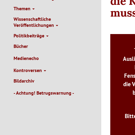
die K
Themen
mus
Wissenschaftliche
Veröffentlichungen
Politikbeiträge
Bücher
Ausl
Medienecho
Kontroversen
Fens
Bildarchiv
die 
- Achtung! Betrugswarnung -
Bitt