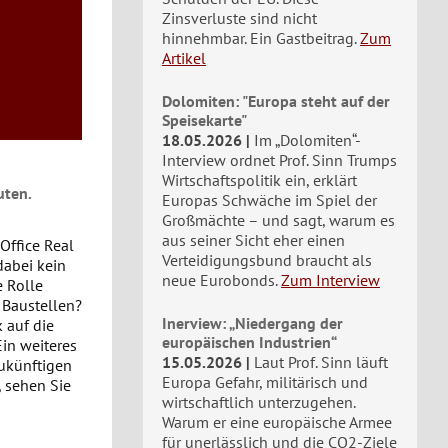
Zinsverluste sind nicht
hinnehmbar. Ein Gastbeitrag.
Zum
Artikel
Dolomiten: "Europa steht auf der
Speisekarte"
18.05.2026
Im „Dolomiten“-
Interview ordnet Prof. Sinn Trumps
Wirtschaftspolitik ein, erklärt
uten.
Europas Schwäche im Spiel der
Großmächte – und sagt, warum es
aus seiner Sicht eher einen
 Office Real
Verteidigungsbund braucht als
dabei kein
neue Eurobonds.
Zum Interview
e Rolle
 Baustellen?
Inerview: „Niedergang der
k auf die
europäischen Industrien“
in weiteres
15.05.2026
Laut Prof. Sinn läuft
zukünftigen
Europa Gefahr, militärisch und
 sehen Sie
wirtschaftlich unterzugehen.
Warum er eine europäische Armee
für unerlässlich und die CO2-Ziele