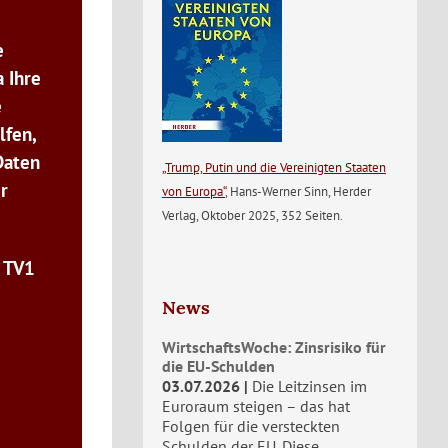
e
 Ihre
e
lfen,
Daten
„Trump, Putin und die Vereinigten Staaten
r
von Europa“
, Hans-Werner Sinn, Herder
Verlag, Oktober 2025, 352 Seiten.
n TV1
News
WirtschaftsWoche: Zinsrisiko für
die EU-Schulden
03.07.2026
Die Leitzinsen im
Euroraum steigen – das hat
Folgen für die versteckten
Schulden der EU. Diese