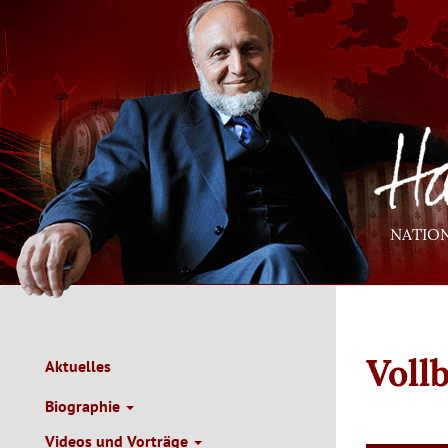
Direkt
zum
Inhalt
NATIO
Voll
Aktuelles
Main
Navigation
Biographie
de
Videos und Vorträge