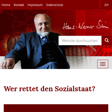
Direkt
Home
Kontakt
Impressum
Datenschutz
EN
zum
Inhalt
Search
Sea
Togg
navig
Wer rettet den Sozialstaat?