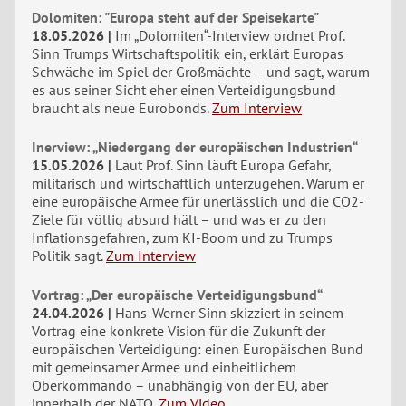
Dolomiten: "Europa steht auf der Speisekarte"
18.05.2026
Im „Dolomiten“-Interview ordnet Prof.
Sinn Trumps Wirtschaftspolitik ein, erklärt Europas
Schwäche im Spiel der Großmächte – und sagt, warum
es aus seiner Sicht eher einen Verteidigungsbund
braucht als neue Eurobonds.
Zum Interview
Inerview: „Niedergang der europäischen Industrien“
15.05.2026
Laut Prof. Sinn läuft Europa Gefahr,
militärisch und wirtschaftlich unterzugehen. Warum er
eine europäische Armee für unerlässlich und die CO2-
Ziele für völlig absurd hält – und was er zu den
Inflationsgefahren, zum KI-Boom und zu Trumps
Politik sagt.
Zum Interview
Vortrag: „Der europäische Verteidigungsbund“
24.04.2026
Hans-Werner Sinn skizziert in seinem
Vortrag eine konkrete Vision für die Zukunft der
europäischen Verteidigung: einen Europäischen Bund
mit gemeinsamer Armee und einheitlichem
Oberkommando – unabhängig von der EU, aber
innerhalb der NATO.
Zum Video