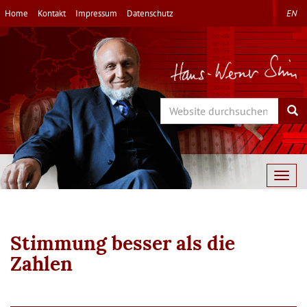
Direkt
Home
Kontakt
Impressum
Datenschutz
EN
zum
Inhalt
Search
Sea
Togg
navig
Stimmung besser als die
Zahlen