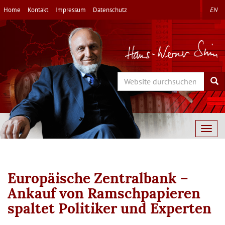
Direkt
Home
Kontakt
Impressum
Datenschutz
EN
zum
Inhalt
Search
Sea
Togg
navig
Europäische Zentralbank –
Ankauf von Ramschpapieren
spaltet Politiker und Experten