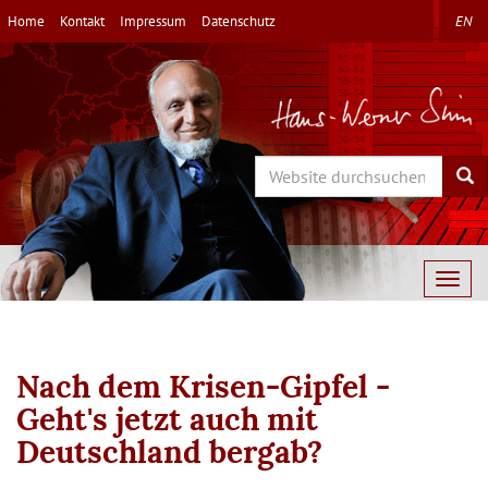
Direkt
Home
Kontakt
Impressum
Datenschutz
EN
zum
Inhalt
Search
Sea
Togg
navig
Nach dem Krisen-Gipfel -
Geht's jetzt auch mit
Deutschland bergab?