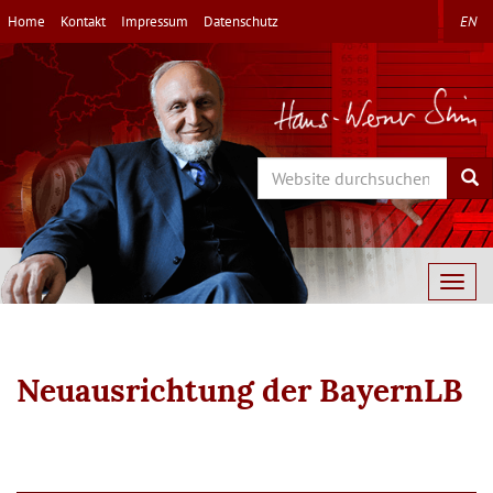
Direkt
Home
Kontakt
Impressum
Datenschutz
EN
zum
Inhalt
Search
Sea
Togg
navig
Neuausrichtung der BayernLB