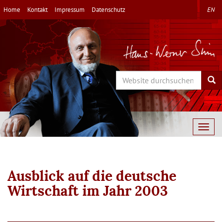
Direkt
Home
Kontakt
Impressum
Datenschutz
EN
zum
Inhalt
Search
Sea
Togg
navig
Ausblick auf die deutsche
Wirtschaft im Jahr 2003