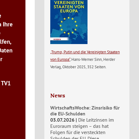
e
 Ihre
e
lfen,
Daten
„Trump, Putin und die Vereinigten Staaten
r
von Europa“
, Hans-Werner Sinn, Herder
Verlag, Oktober 2025, 352 Seiten.
n TV1
News
WirtschaftsWoche: Zinsrisiko für
die EU-Schulden
03.07.2026
Die Leitzinsen im
Euroraum steigen – das hat
Folgen für die versteckten
Schulden der EU. Diese