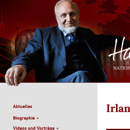
Direkt
zum
Inhalt
NATIO
Irla
Aktuelles
Main
Navigation
Biographie
de
Videos und Vorträge