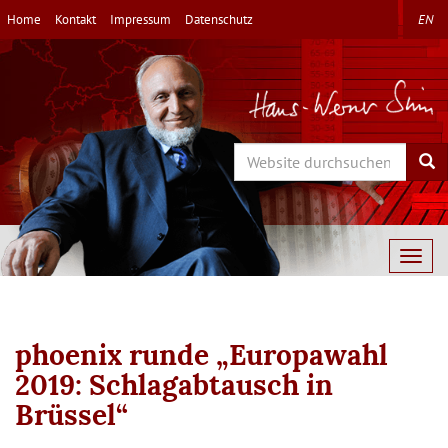
Direkt
Home
Kontakt
Impressum
Datenschutz
EN
zum
Inhalt
Search
Sea
Togg
navig
phoenix runde „Europawahl
2019: Schlagabtausch in
Brüssel“