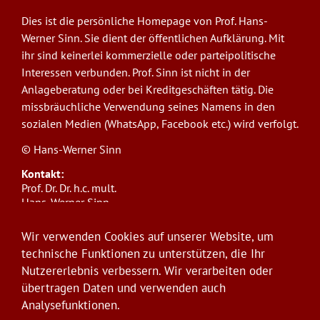
Dies ist die persönliche Homepage von Prof. Hans-
Werner Sinn. Sie dient der öffentlichen Aufklärung. Mit
ihr sind keinerlei kommerzielle oder parteipolitische
Interessen verbunden. Prof. Sinn ist nicht in der
Anlageberatung oder bei Kreditgeschäften tätig. Die
missbräuchliche Verwendung seines Namens in den
sozialen Medien (WhatsApp, Facebook etc.) wird verfolgt.
© Hans-Werner Sinn
Kontakt:
Prof. Dr. Dr. h.c. mult.
Hans-Werner Sinn,
Ludwig-Maximilians-Universität München
ifo Institut
Wir verwenden Cookies auf unserer Website, um
Poschingerstr. 5, 81679 München
technische Funktionen zu unterstützen, die Ihr
Telefon: +49(0)89/9224-1276
Nutzererlebnis verbessern. Wir verarbeiten oder
E-Mail:
sinn@ifo.de
übertragen Daten und verwenden auch
Analysefunktionen.
Anmelden
User