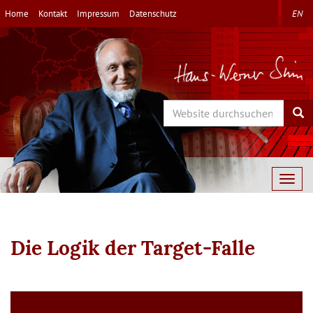
Direkt
Home
Kontakt
Impressum
Datenschutz
EN
zum
Inhalt
Search
Sea
Togg
navig
Die Logik der Target-Falle