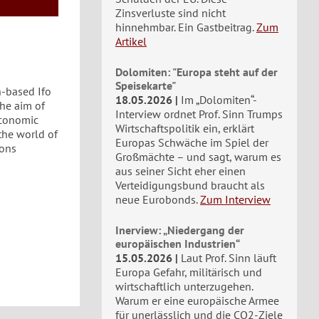
Zinsverluste sind nicht
hinnehmbar. Ein Gastbeitrag.
Zum
Artikel
Dolomiten: "Europa steht auf der
Speisekarte"
h-based Ifo
18.05.2026
Im „Dolomiten“-
the aim of
Interview ordnet Prof. Sinn Trumps
economic
Wirtschaftspolitik ein, erklärt
the world of
Europas Schwäche im Spiel der
ions
Großmächte – und sagt, warum es
aus seiner Sicht eher einen
Verteidigungsbund braucht als
neue Eurobonds.
Zum Interview
Inerview: „Niedergang der
europäischen Industrien“
15.05.2026
Laut Prof. Sinn läuft
Europa Gefahr, militärisch und
wirtschaftlich unterzugehen.
Warum er eine europäische Armee
für unerlässlich und die CO2-Ziele