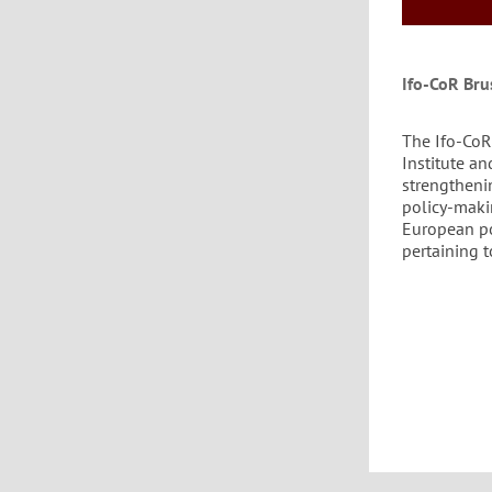
Ifo-CoR Bru
The Ifo-CoR
Institute a
strengtheni
policy-maki
European po
pertaining t