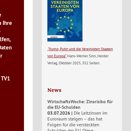
e
 Ihre
e
lfen,
Daten
„Trump, Putin und die Vereinigten Staaten
r
von Europa“
, Hans-Werner Sinn, Herder
Verlag, Oktober 2025, 352 Seiten.
n TV1
News
WirtschaftsWoche: Zinsrisiko für
die EU-Schulden
03.07.2026
Die Leitzinsen im
Euroraum steigen – das hat
Folgen für die versteckten
Schulden der EU. Diese