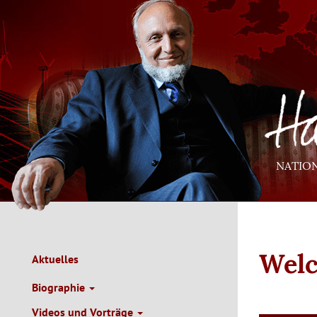
Direkt
zum
Inhalt
NATIO
Welc
Aktuelles
Main
Navigation
Biographie
de
Videos und Vorträge