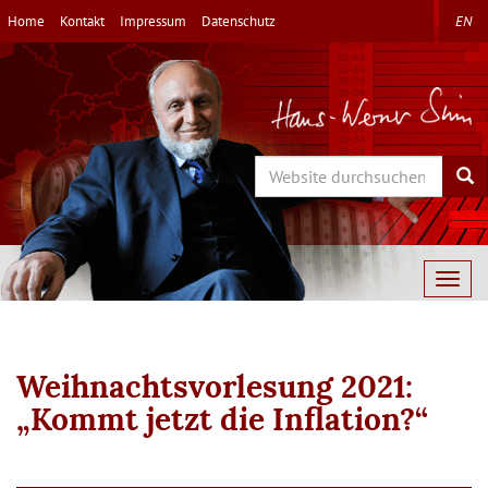
Direkt
Home
Kontakt
Impressum
Datenschutz
EN
zum
Inhalt
Search
Sea
Togg
navig
Weihnachtsvorlesung 2021:
„Kommt jetzt die Inflation?“