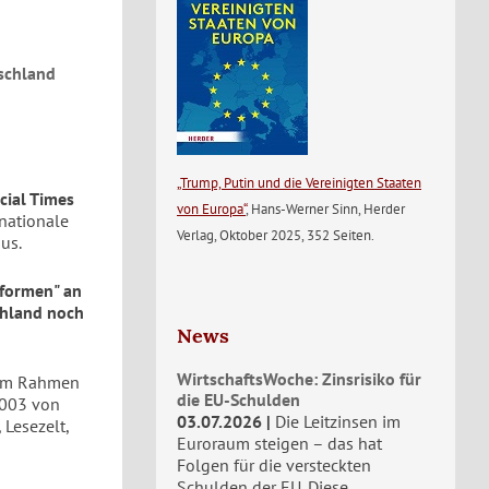
tschland
„Trump, Putin und die Vereinigten Staaten
cial Times
von Europa“
, Hans-Werner Sinn, Herder
nationale
Verlag, Oktober 2025, 352 Seiten.
us.
eformen" an
schland noch
News
WirtschaftsWoche: Zinsrisiko für
 im Rahmen
die EU-Schulden
2003 von
03.07.2026
Die Leitzinsen im
 Lesezelt,
Euroraum steigen – das hat
Folgen für die versteckten
Schulden der EU. Diese