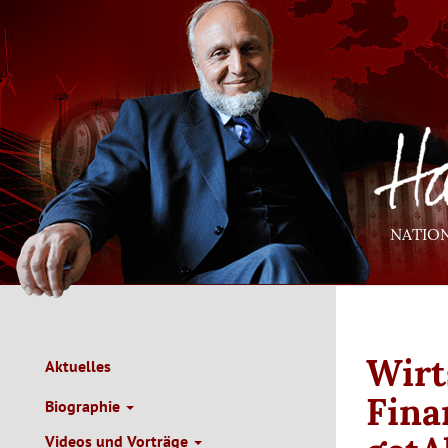
Direkt
zum
Inhalt
NATIO
Wirt
Aktuelles
Main
Navigation
Fina
Biographie
de
Videos und Vorträge