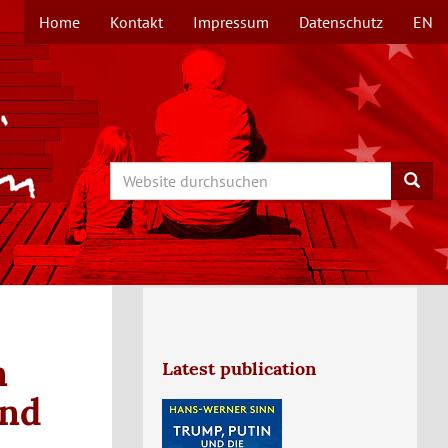
Home
Kontakt
Impressum
Datenschutz
EN
TOPMENÜ
Search
Searc
n
Latest publication
und