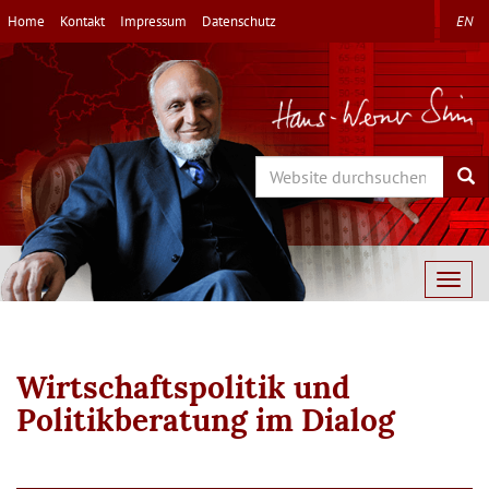
Direkt
Home
Kontakt
Impressum
Datenschutz
EN
zum
Inhalt
Search
Sea
Togg
navig
Wirtschaftspolitik und
Politikberatung im Dialog