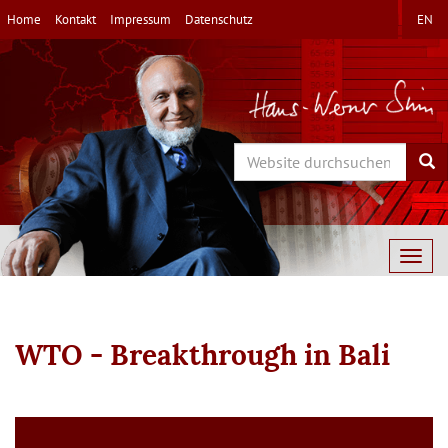
Direkt
Home
Kontakt
Impressum
Datenschutz
EN
zum
Inhalt
Search
Sea
Togg
navig
WTO - Breakthrough in Bali