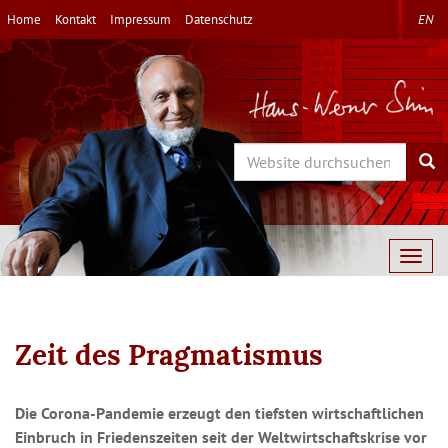
Direkt
Home
Kontakt
Impressum
Datenschutz
EN
zum
Inhalt
Search
Sea
Togg
navig
Zeit des Pragmatismus
Die Corona-Pandemie erzeugt den tiefsten wirtschaftlichen
Einbruch in Friedenszeiten seit der Weltwirtschaftskrise vor