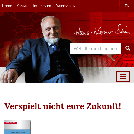
Direkt
Home
Kontakt
Impressum
Datenschutz
EN
zum
Inhalt
Search
Sea
Togg
navig
Verspielt nicht eure Zukunft!