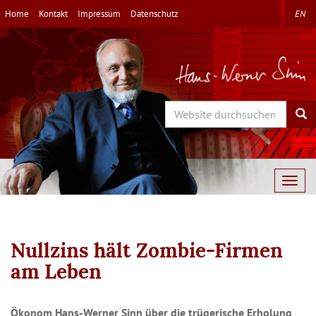
Direkt
Home
Kontakt
Impressum
Datenschutz
EN
zum
Inhalt
Search
Sea
Togg
navig
Nullzins hält Zombie-Firmen
am Leben
Ökonom Hans-Werner Sinn über die trügeri­sche Erholung