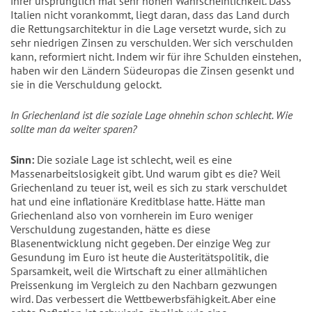
ihrer ursprünglich mal sehr hohen Wahrscheinlichkeit. Dass
Italien nicht vorankommt, liegt daran, dass das Land durch
die Rettungsarchitektur in die Lage versetzt wurde, sich zu
sehr niedrigen Zinsen zu verschulden. Wer sich verschulden
kann, reformiert nicht. Indem wir für ihre Schulden einstehen,
haben wir den Ländern Südeuropas die Zinsen gesenkt und
sie in die Verschuldung gelockt.
In Griechenland ist die soziale Lage ohnehin schon schlecht. Wie
sollte man da weiter sparen?
Sinn:
Die soziale Lage ist schlecht, weil es eine
Massenarbeitslosigkeit gibt. Und warum gibt es die? Weil
Griechenland zu teuer ist, weil es sich zu stark verschuldet
hat und eine inflationäre Kreditblase hatte. Hätte man
Griechenland also von vornherein im Euro weniger
Verschuldung zugestanden, hätte es diese
Blasenentwicklung nicht gegeben. Der einzige Weg zur
Gesundung im Euro ist heute die Austeritätspolitik, die
Sparsamkeit, weil die Wirtschaft zu einer allmählichen
Preissenkung im Vergleich zu den Nachbarn gezwungen
wird. Das verbessert die Wettbewerbsfähigkeit. Aber eine