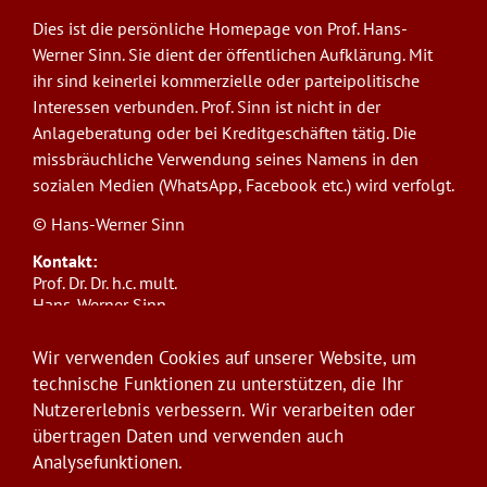
Dies ist die persönliche Homepage von Prof. Hans-
Werner Sinn. Sie dient der öffentlichen Aufklärung. Mit
ihr sind keinerlei kommerzielle oder parteipolitische
Interessen verbunden. Prof. Sinn ist nicht in der
Anlageberatung oder bei Kreditgeschäften tätig. Die
missbräuchliche Verwendung seines Namens in den
sozialen Medien (WhatsApp, Facebook etc.) wird verfolgt.
© Hans-Werner Sinn
Kontakt:
Prof. Dr. Dr. h.c. mult.
Hans-Werner Sinn,
Ludwig-Maximilians-Universität München
ifo Institut
Wir verwenden Cookies auf unserer Website, um
Poschingerstr. 5, 81679 München
technische Funktionen zu unterstützen, die Ihr
Telefon: +49(0)89/9224-1276
Nutzererlebnis verbessern. Wir verarbeiten oder
E-Mail:
sinn@ifo.de
übertragen Daten und verwenden auch
Analysefunktionen.
Anmelden
User