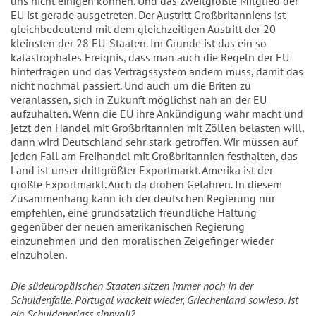
uns nicht einigen können. Und das zweitgrößte Mitglied der
EU ist gerade ausgetreten. Der Austritt Großbritanniens ist
gleichbedeutend mit dem gleichzeitigen Austritt der 20
kleinsten der 28 EU-Staaten. Im Grunde ist das ein so
katastrophales Ereignis, dass man auch die Regeln der EU
hinterfragen und das Vertragssystem ändern muss, damit das
nicht nochmal passiert. Und auch um die Briten zu
veranlassen, sich in Zukunft möglichst nah an der EU
aufzuhalten. Wenn die EU ihre Ankündigung wahr macht und
jetzt den Handel mit Großbritannien mit Zöllen belasten will,
dann wird Deutschland sehr stark getroffen. Wir müssen auf
jeden Fall am Freihandel mit Großbritannien festhalten, das
Land ist unser drittgrößter Exportmarkt. Amerika ist der
größte Exportmarkt. Auch da drohen Gefahren. In diesem
Zusammenhang kann ich der deutschen Regierung nur
empfehlen, eine grundsätzlich freundliche Haltung
gegenüber der neuen amerikanischen Regierung
einzunehmen und den moralischen Zeigefinger wieder
einzuholen.
Die südeuropäischen Staaten sitzen immer noch in der
Schuldenfalle. Portugal wackelt wieder, Griechenland sowieso. Ist
ein Schuldenerlass sinnvoll?