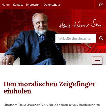
Direkt
Home
Kontakt
Impressum
Datenschutz
EN
zum
Inhalt
Search
Sea
Togg
navig
Den moralischen Zeigefinger
einholen
Ökonom Hans-Werner Sinn rät der deutschen Regierung zu