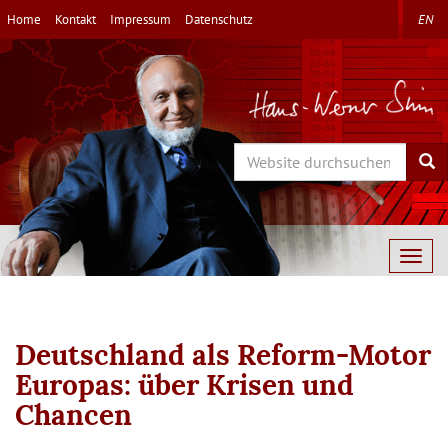
Direkt
Home
Kontakt
Impressum
Datenschutz
EN
zum
Inhalt
Search
Sea
Togg
navig
Deutschland als Reform-Motor
Europas: über Krisen und
Chancen