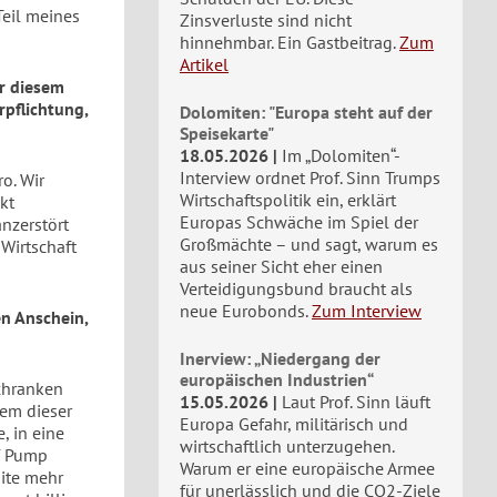
Teil meines
Zinsverluste sind nicht
hinnehmbar. Ein Gastbeitrag.
Zum
Artikel
or diesem
rpflichtung,
Dolomiten: "Europa steht auf der
Speisekarte"
18.05.2026
Im „Dolomiten“-
Interview ordnet Prof. Sinn Trumps
o. Wir
Wirtschaftspolitik ein, erklärt
kt
Europas Schwäche im Spiel der
anzerstört
Großmächte – und sagt, warum es
 Wirtschaft
aus seiner Sicht eher einen
Verteidigungsbund braucht als
neue Eurobonds.
Zum Interview
en Anschein,
Inerview: „Niedergang der
europäischen Industrien“
chranken
15.05.2026
Laut Prof. Sinn läuft
lem dieser
Europa Gefahr, militärisch und
, in eine
wirtschaftlich unterzugehen.
uf Pump
Warum er eine europäische Armee
dite mehr
für unerlässlich und die CO2-Ziele