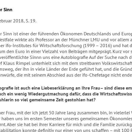
r Sinn
Februar 2018, S. 19.
 Sinn ist einer der führenden Ökonomen Deutschlands und Europ
estfale wirkte als Professor an der Münchner LMU und vor allem a
r ifo-Institutes für Wirtschaftsforschung (1999 – 2016) und hat d
um den Euro in einer Vielzahl von Beiträgen mitgeprägt. Kurz vor 
veröffentlichte Sinnn uns eine Autobiografie Auf der Suche nach d
ef Klaus Rimpel unterhielt sich mit dem streitbaren Volkswirtschaf
nsweg, der ihn in viele Länder der Erde geführt hat, und die Gründ
Einwürfe, die mit seinem Abschied aus der ifo-Chefetage nicht ende
ografie ist auch eine Liebeserklärung an Ihre Frau– sind diese e
ch ein wenig Wiedergutmachung dafür, dass die Wirtschaftswis
hlerin so viel gemeinsame Zeit gestohlen hat?
er Frau, mit der ich jetzt 50 Jahre lang zusammen bin, in vielerlei
ir haben uns im ersten Semester unseres gemeinsamen Ökonomie
t. Aber sie hat bei ihrer Karriere für mich und die Familie zurückg
abilitation konnte definitiv nur einer von uns schaffen – mit 100 