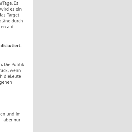
arTage. Es
wird es ein
as Target-
pläne durch
ten auf
iskutiert.
. Die Politik
Druck, wenn
ch dieLeute
rgenen
rden und im
 – aber nur