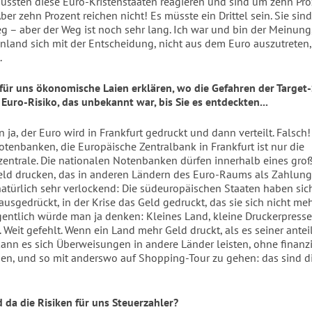
ssten diese Euro-Kristenstaaten reagieren und sind um zehn Proz
er zehn Prozent reichen nicht! Es müsste ein Drittel sein. Sie sin
eg – aber der Weg ist noch sehr lang. Ich war und bin der Meinung
nland sich mit der Entscheidung, nicht aus dem Euro auszutreten,
.
für uns ökonomische Laien erklären, wo die Gefahren der Target
 Euro-Risiko, das unbekannt war, bis Sie es entdeckten...
 ja, der Euro wird in Frankfurt gedruckt und dann verteilt. Falsch
otenbanken, die Europäische Zentralbank in Frankfurt ist nur die
trale. Die nationalen Notenbanken dürfen innerhalb eines gro
d drucken, das in anderen Ländern des Euro-Raums als Zahlung
t natürlich sehr verlockend: Die südeuropäischen Staaten haben sic
ausgedrückt, in der Krise das Geld gedruckt, das sie sich nicht me
gentlich würde man ja denken: Kleines Land, kleine Druckerpresse
 Weit gefehlt. Wenn ein Land mehr Geld druckt, als es seiner ante
 kann es sich Überweisungen in andere Länder leisten, ohne finanzi
en, und so mit anderswo auf Shopping-Tour zu gehen: das sind di
 da die Risiken für uns Steuerzahler?