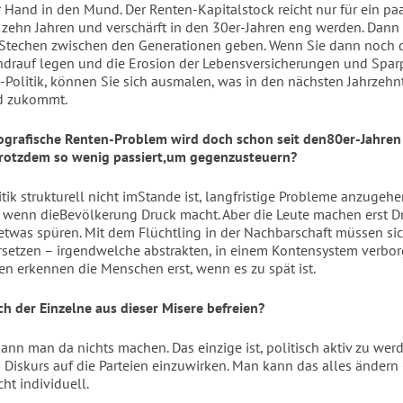
r Hand in den Mund. Der Renten-Kapitalstock reicht nur für ein pa
n zehn Jahren und verschärft in den 30er-Jahren eng werden. Dann 
techen zwischen den Generationen geben. Wenn Sie dann noch d
rauf legen und die Erosion der Lebensversicherungen und Spar
s-Politik, können Sie sich ausmalen, was in den nächsten Jahrzehn
d zukommt.
grafische Renten-Problem wird doch schon seit den80er-Jahren d
trotzdem so wenig passiert,um gegenzusteuern?
itik strukturell nicht imStande ist, langfristige Probleme anzugehen
r, wenn dieBevölkerung Druck macht. Aber die Leute machen erst 
 etwas spüren. Mit dem Flüchtling in der Nachbarschaft müssen si
setzen – irgendwelche abstrakten, in einem Kontensystem verbo
n erkennen die Menschen erst, wenn es zu spät ist.
ch der Einzelne aus dieser Misere befreien?
kann man da nichts machen. Das einzige ist, politisch aktiv zu we
n Diskurs auf die Parteien einzuwirken. Man kann das alles ändern
cht individuell.