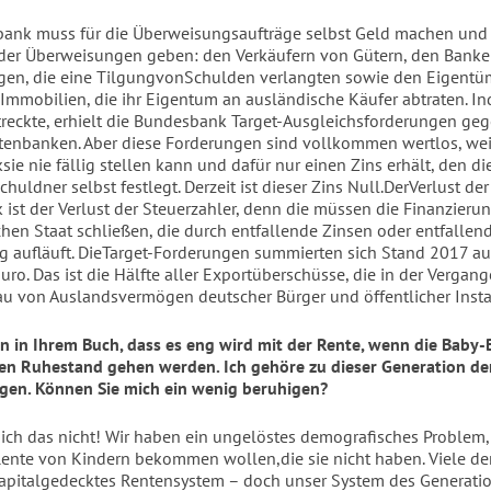
ank muss für die Überweisungsaufträge selbst Geld machen und
der Überweisungen geben: den Verkäufern von Gütern, den Bank
gen, die eine TilgungvonSchulden verlangten sowie den Eigent
Immobilien, die ihr Eigentum an ausländische Käufer abtraten. In
treckte, erhielt die Bundesbank Target-Ausgleichsforderungen geg
enbanken. Aber diese Forderungen sind vollkommen wertlos, wei
ie nie fällig stellen kann und dafür nur einen Zins erhält, den di
chuldner selbst festlegt. Derzeit ist dieser Zins Null.DerVerlust der
ist der Verlust der Steuerzahler, denn die müssen die Finanzieru
hen Staat schließen, die durch entfallende Zinsen oder entfallen
 aufläuft. DieTarget-Forderungen summierten sich Stand 2017 au
uro. Das ist die Hälfte aller Exportüberschüsse, die in der Vergan
u von Auslandsvermögen deutscher Bürger und öffentlicher Insta
en in Ihrem Buch, dass es eng wird mit der Rente, wenn die Baby
den Ruhestand gehen werden. Ich gehöre zu dieser Generation d
igen. Können Sie mich ein wenig beruhigen?
 ich das nicht! Wir haben ein ungelöstes demografisches Problem,
Rente von Kindern bekommen wollen,die sie nicht haben. Viele de
apitalgedecktes Rentensystem – doch unser System des Generati