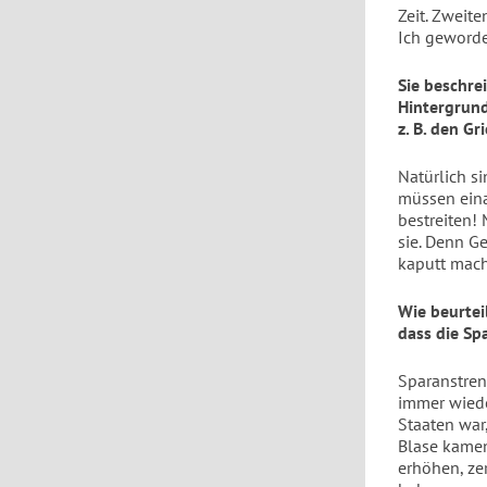
Zeit. Zweite
Ich geword
Sie beschre
Hintergrund 
z. B. den G
Natürlich s
müssen eina
bestreiten! 
sie. Denn G
kaputt mach
Wie beurtei
dass die Sp
Sparanstren
immer wiede
Staaten war,
Blase kamen
erhöhen, ze