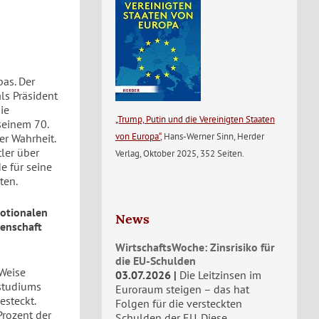
as. Der
ls Präsident
ie
„Trump, Putin und die Vereinigten Staaten
seinem 70.
von Europa“
, Hans-Werner Sinn, Herder
er Wahrheit.
tler über
Verlag, Oktober 2025, 352 Seiten.
e für seine
ten.
motionalen
News
senschaft
WirtschaftsWoche: Zinsrisiko für
die EU-Schulden
 Weise
03.07.2026
Die Leitzinsen im
studiums
Euroraum steigen – das hat
esteckt.
Folgen für die versteckten
Prozent der
Schulden der EU. Diese