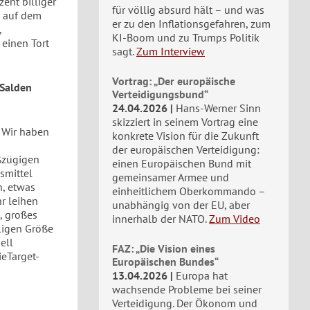
ent billiger
für völlig absurd hält – und was
d auf dem
er zu den Inflationsgefahren, zum
,
KI-Boom und zu Trumps Politik
 einen Tort
sagt.
Zum Interview
Vortrag: „Der europäische
-Salden
Verteidigungsbund“
24.04.2026
Hans-Werner Sinn
skizziert in seinem Vortrag eine
! Wir haben
konkrete Vision für die Zukunft
der europäischen Verteidigung:
ßzügigen
einen Europäischen Bund mit
smittel
gemeinsamer Armee und
h, etwas
einheitlichem Oberkommando –
hr leihen
unabhängig von der EU, aber
, großes
innerhalb der NATO.
Zum Video
iligen Größe
ell
FAZ: „Die Vision eines
eTarget-
Europäischen Bundes“
13.04.2026
Europa hat
wachsende Probleme bei seiner
Verteidigung. Der Ökonom und