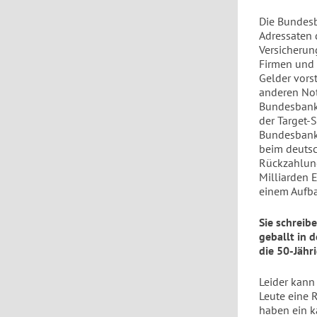
Die Bundesb
Adressaten 
Versicherun
Firmen und 
Gelder vors
anderen Not
Bundesbanks
der Target-S
Bundesbank 
beim deutsc
Rückzahlung
Milliarden E
einem Aufba
Sie schreib
geballt in 
die 50-Jähr
Leider kann
Leute eine 
haben ein k