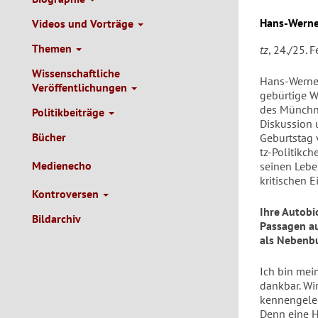
Hans-Werne
Videos und Vorträge
Themen
tz
, 24./25. 
Wissenschaftliche
Hans-Werner
Veröffentlichungen
gebürtige W
des Münchne
Politikbeiträge
Diskussion 
Bücher
Geburtstag 
tz-Politikch
Medienecho
seinen Lebe
kritischen 
Kontroversen
Ihre Autobi
Bildarchiv
Passagen au
als Nebenbu
Ich bin mein
dankbar. W
kennengelern
Denn eine H