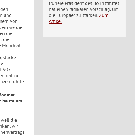
frühere Präsident des ifo Institutes
 den
hat einen radikalen Vorschlag, um
en und
die Europäer zu stärken.
Zum
ümern von
Artikel
dem sie die
en die
l die
e Mehrheit
ngslücke
de
f 907
genheit zu
nzen führte.
-Boomer
er heute um
 weil die
nken, wir
onenvertrags