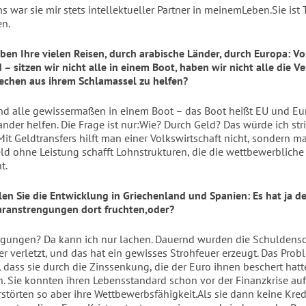
ns war sie mir stets intellektueller Partner in meinemLeben.Sie ist 
en.
iben Ihre vielen Reisen, durch arabische Länder, durch Europa: V
– sitzen wir nicht alle in einem Boot, haben wir nicht alle die Ve
riechen aus ihrem Schlamassel zu helfen?
ind alle gewissermaßen in einem Boot – das Boot heißt EU und Eur
nder helfen. Die Frage ist nur:Wie? Durch Geld? Das würde ich stri
Mit Geldtransfers hilft man einer Volkswirtschaft nicht, sondern m
eld ohne Leistung schafft Lohnstrukturen, die die wettbewerbliche
t.
len Sie die Entwicklung in Griechenland und Spanien: Es hat ja d
aranstrengungen dort fruchten,oder?
gungen? Da kann ich nur lachen. Dauernd wurden die Schuldens
r verletzt, und das hat ein gewisses Strohfeuer erzeugt. Das Prob
 dass sie durch die Zinssenkung, die der Euro ihnen beschert hatte
. Sie konnten ihren Lebensstandard schon vor der Finanzkrise a
rstörten so aber ihre Wettbewerbsfähigkeit.Als sie dann keine Kre