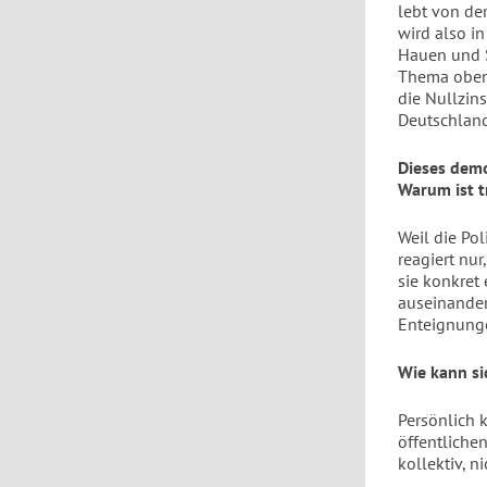
lebt von de
wird also i
Hauen und S
Thema obend
die Nullzin
Deutschlan
Dieses demo
Warum ist 
Weil die Pol
reagiert nu
sie konkret
auseinander
Enteignunge
Wie kann si
Persönlich 
öffentliche
kollektiv, ni