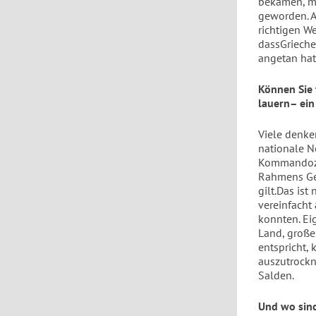
bekamen, mu
geworden. Ab
richtigen W
dassGrieche
angetan hat
Können Sie 
lauern– ein
Viele denken
nationale N
Kommandozen
Rahmens Gel
gilt.Das is
vereinfacht 
konnten. Ei
Land, große.
entspricht,
auszutrockn
Salden.
Und wo sind