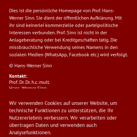
Dies ist die persönliche Homepage von Prof. Hans-
Werner Sinn. Sie dient der öffentlichen Aufklärung. Mit
ihr sind keinerlei kommerzielle oder parteipolitische
Interessen verbunden. Prof. Sinn ist nicht in der
Anlageberatung oder bei Kreditgeschäften tätig. Die
missbräuchliche Verwendung seines Namens in den
sozialen Medien (WhatsApp, Facebook etc.) wird verfolgt.
© Hans-Werner Sinn
Kontakt:
Prof. Dr. Dr. h.c. mult.
Hans-Werner Sinn,
Ludwig-Maximilians-Universität München
ifo Institut
Wir verwenden Cookies auf unserer Website, um
Poschingerstr. 5, 81679 München
technische Funktionen zu unterstützen, die Ihr
Telefon: +49(0)89/9224-1276
Nutzererlebnis verbessern. Wir verarbeiten oder
E-Mail:
sinn@ifo.de
übertragen Daten und verwenden auch
Analysefunktionen.
Anmelden
User