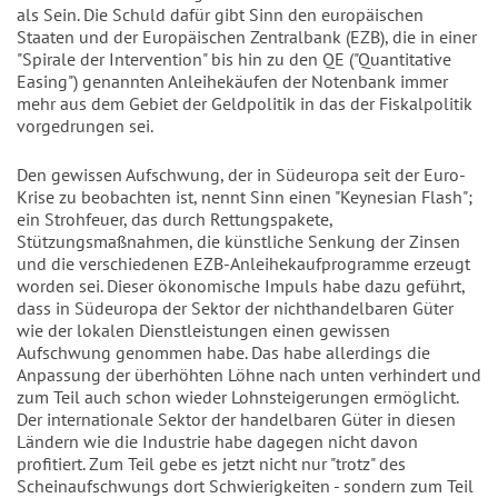
als Sein. Die Schuld dafür gibt Sinn den europäischen
Staaten und der Europäischen Zentralbank (EZB), die in einer
"Spirale der Intervention" bis hin zu den QE ("Quantitative
Easing") genannten Anleihekäufen der Notenbank immer
mehr aus dem Gebiet der Geldpolitik in das der Fiskalpolitik
vorgedrungen sei.
Den gewissen Aufschwung, der in Südeuropa seit der Euro-
Krise zu beobachten ist, nennt Sinn einen "Keynesian Flash";
ein Strohfeuer, das durch Rettungspakete,
Stützungsmaßnahmen, die künstliche Senkung der Zinsen
und die verschiedenen EZB-Anleihekaufprogramme erzeugt
worden sei. Dieser ökonomische Impuls habe dazu geführt,
dass in Südeuropa der Sektor der nichthandelbaren Güter
wie der lokalen Dienstleistungen einen gewissen
Aufschwung genommen habe. Das habe allerdings die
Anpassung der überhöhten Löhne nach unten verhindert und
zum Teil auch schon wieder Lohnsteigerungen ermöglicht.
Der internationale Sektor der handelbaren Güter in diesen
Ländern wie die Industrie habe dagegen nicht davon
profitiert. Zum Teil gebe es jetzt nicht nur "trotz" des
Scheinaufschwungs dort Schwierigkeiten - sondern zum Teil