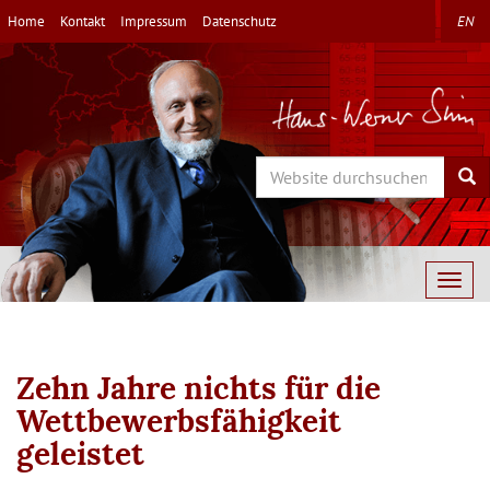
Direkt
Home
Kontakt
Impressum
Datenschutz
EN
zum
Inhalt
Search
Sea
Togg
navig
Zehn Jahre nichts für die
Wettbewerbsfähigkeit
geleistet