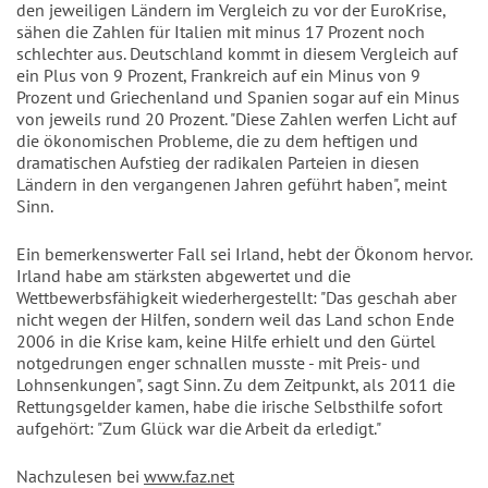
den jeweiligen Ländern im Vergleich zu vor der EuroKrise,
sähen die Zahlen für Italien mit minus 17 Prozent noch
schlechter aus. Deutschland kommt in diesem Vergleich auf
ein Plus von 9 Prozent, Frankreich auf ein Minus von 9
Prozent und Griechenland und Spanien sogar auf ein Minus
von jeweils rund 20 Prozent. "Diese Zahlen werfen Licht auf
die ökonomischen Probleme, die zu dem heftigen und
dramatischen Aufstieg der radikalen Parteien in diesen
Ländern in den vergangenen Jahren geführt haben", meint
Sinn.
Ein bemerkenswerter Fall sei Irland, hebt der Ökonom hervor.
Irland habe am stärksten abgewertet und die
Wettbewerbsfähigkeit wiederhergestellt: "Das geschah aber
nicht wegen der Hilfen, sondern weil das Land schon Ende
2006 in die Krise kam, keine Hilfe erhielt und den Gürtel
notgedrungen enger schnallen musste - mit Preis- und
Lohnsenkungen", sagt Sinn. Zu dem Zeitpunkt, als 2011 die
Rettungsgelder kamen, habe die irische Selbsthilfe sofort
aufgehört: "Zum Glück war die Arbeit da erledigt."
Nachzulesen bei
www.faz.net