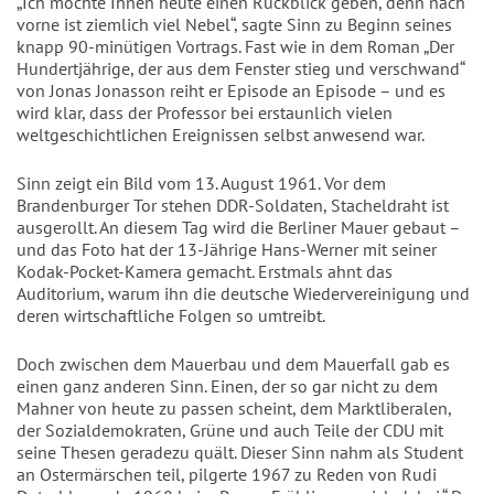
„Ich möchte Ihnen heute einen Rückblick geben, denn nach
vorne ist ziemlich viel Nebel“, sagte Sinn zu Beginn seines
knapp 90-minütigen Vortrags. Fast wie in dem Roman „Der
Hundertjährige, der aus dem Fenster stieg und verschwand“
von Jonas Jonasson reiht er Episode an Episode – und es
wird klar, dass der Professor bei erstaunlich vielen
weltgeschichtlichen Ereignissen selbst anwesend war.
Sinn zeigt ein Bild vom 13. August 1961. Vor dem
Brandenburger Tor stehen DDR-Soldaten, Stacheldraht ist
ausgerollt. An diesem Tag wird die Berliner Mauer gebaut –
und das Foto hat der 13-Jährige Hans-Werner mit seiner
Kodak-Pocket-Kamera gemacht. Erstmals ahnt das
Auditorium, warum ihn die deutsche Wiedervereinigung und
deren wirtschaftliche Folgen so umtreibt.
Doch zwischen dem Mauerbau und dem Mauerfall gab es
einen ganz anderen Sinn. Einen, der so gar nicht zu dem
Mahner von heute zu passen scheint, dem Marktliberalen,
der Sozialdemokraten, Grüne und auch Teile der CDU mit
seine Thesen geradezu quält. Dieser Sinn nahm als Student
an Ostermärschen teil, pilgerte 1967 zu Reden von Rudi