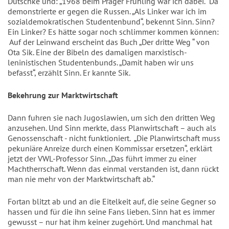
Dutschke und: „1968 beim Prager Frühling war ich dabei.“ Da
demonstrierte er gegen die Russen. „Als Linker war ich im
sozialdemokratischen Studentenbund“, bekennt Sinn. Sinn?
Ein Linker? Es hätte sogar noch schlimmer kommen können:
Auf der Leinwand erscheint das Buch „Der dritte Weg “ von
Ota Sik. Eine der Bibeln des damaligen marxistisch-
leninistischen Studentenbunds. „Damit haben wir uns
befasst“, erzählt Sinn. Er kannte Sik.
Bekehrung zur Marktwirtschaft
Dann fuhren sie nach Jugoslawien, um sich den dritten Weg
anzusehen. Und Sinn merkte, dass Planwirtschaft – auch als
Genossenschaft - nicht funktioniert. „Die Planwirtschaft muss
pekuniäre Anreize durch einen Kommissar ersetzen“, erklärt
jetzt der VWL-Professor Sinn. „Das führt immer zu einer
Machtherrschaft. Wenn das einmal verstanden ist, dann rückt
man nie mehr von der Marktwirtschaft ab.“
Fortan blitzt ab und an die Eitelkeit auf, die seine Gegner so
hassen und für die ihn seine Fans lieben. Sinn hat es immer
gewusst – nur hat ihm keiner zugehört. Und manchmal hat