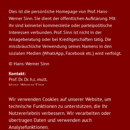
Dies ist die persönliche Homepage von Prof. Hans-
Werner Sinn. Sie dient der öffentlichen Aufklärung. Mit
ihr sind keinerlei kommerzielle oder parteipolitische
Interessen verbunden. Prof. Sinn ist nicht in der
Anlageberatung oder bei Kreditgeschäften tätig. Die
missbräuchliche Verwendung seines Namens in den
sozialen Medien (WhatsApp, Facebook etc.) wird verfolgt.
© Hans-Werner Sinn
Kontakt:
Prof. Dr. Dr. h.c. mult.
Hans-Werner Sinn,
Ludwig-Maximilians-Universität München
ifo Institut
Wir verwenden Cookies auf unserer Website, um
Poschingerstr. 5, 81679 München
technische Funktionen zu unterstützen, die Ihr
Telefon: +49(0)89/9224-1276
Nutzererlebnis verbessern. Wir verarbeiten oder
E-Mail:
sinn@ifo.de
übertragen Daten und verwenden auch
Analysefunktionen.
Anmelden