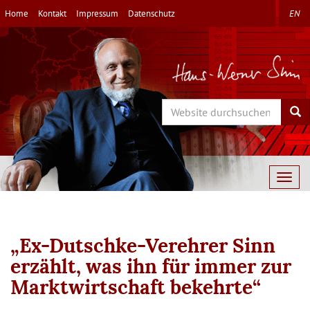
Direkt
Home
Kontakt
Impressum
Datenschutz
EN
zum
Inhalt
Search
Sea
Togg
navig
„Ex-Dutschke-Verehrer Sinn
erzählt, was ihn für immer zur
Marktwirtschaft bekehrte“