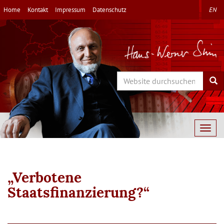
Direkt
Home
Kontakt
Impressum
Datenschutz
EN
zum
Inhalt
Search
Sea
Togg
navig
„Verbotene
Staatsfinanzierung?“