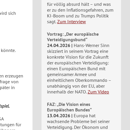
für völlig absurd hält – und was
er zu den Inflationsgefahren, zum
ird sich
KI-Boom und zu Trumps Politik
sagt.
Zum Interview
Vortrag: „Der europäische
Verteidigungsbund“
24.04.2026
Hans-Werner Sinn
n könnte.
skizziert in seinem Vortrag eine
konkrete Vision für die Zukunft
der europäischen Verteidigung:
einen Europäischen Bund mit
gemeinsamer Armee und
den erzeugen
einheitlichem Oberkommando –
hfrage von
unabhängig von der EU, aber
päter in
innerhalb der NATO.
Zum Video
FAZ: „Die Vision eines
spiel.
Europäischen Bundes“
13.04.2026
Europa hat
SA
wachsende Probleme bei seiner
stungen für
Verteidigung. Der Ökonom und