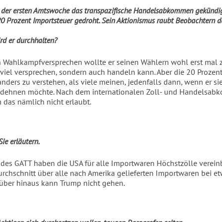
 der ersten Amtswoche das transpazifische Handelsabkommen gekündi
0 Prozent Importsteuer gedroht. Sein Aktionismus raubt Beobachtern d
rd er durchhalten?
 Wahlkampfversprechen wollte er seinen Wählern wohl erst mal z
r viel versprechen, sondern auch handeln kann. Aber die 20 Prozent
nders zu verstehen, als viele meinen, jedenfalls dann, wenn er sie
sdehnen möchte. Nach dem internationalen Zoll- und Handelsa
 das nämlich nicht erlaubt.
ie erläutern.
es GATT haben die USA für alle Importwaren Höchstzölle vereinb
urchschnitt über alle nach Amerika gelieferten Importwaren bei e
rüber hinaus kann Trump nicht gehen.