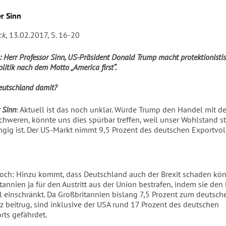
r Sinn
ck
, 13.02.2017, S. 16-20
: Herr Professor Sinn, US-Präsident Donald Trump macht protektionisti
litik nach dem Motto „America first“.
eutschland damit?
 Sinn
: Aktuell ist das noch unklar. Würde Trump den Handel mit d
schweren, könnte uns dies spürbar treffen, weil unser Wohlstand s
gig ist. Der US-Markt nimmt 9,5 Prozent des deutschen Exportvo
och: Hinzu kommt, dass Deutschland auch der Brexit schaden kön
tannien ja für den Austritt aus der Union bestrafen, indem sie den
el einschränkt. Da Großbritannien bislang 7,5 Prozent zum deutsch
z beitrug, sind inklusive der USA rund 17 Prozent des deutschen
ts gefährdet.