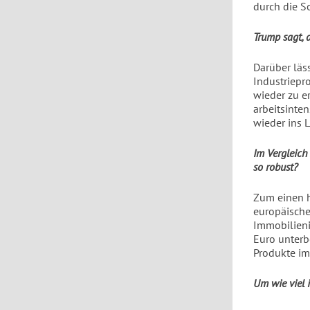
durch die So
Trump sagt, 
Darüber läss
Industriepr
wieder zu e
arbeitsinte
wieder ins 
Im Vergleich
so robust?
Zum einen h
europäische
Immobilieni
Euro unterb
Produkte im
Um wie viel 