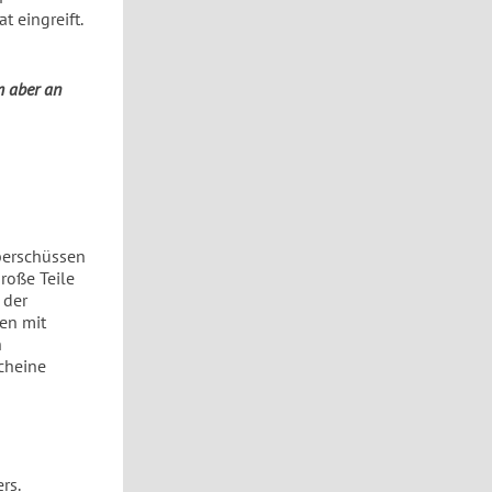
t eingreift.
m aber an
berschüssen
roße Teile
 der
ken mit
n
scheine
rs.