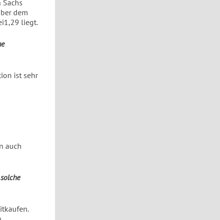
n Sachs
nüber dem
i1,29 liegt.
he
ion ist sehr
rn auch
 solche
itkaufen.
n