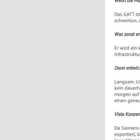
Wenn die Mäc
Das GATT is
schwertun,
Was sonst er
Er wird ein
Infrastruktu
Dann entwick
Langsam. Ic
kein dauerh
morgen auf h
einen gena
Viele Konzer
Da Siemens 
exportiert, 