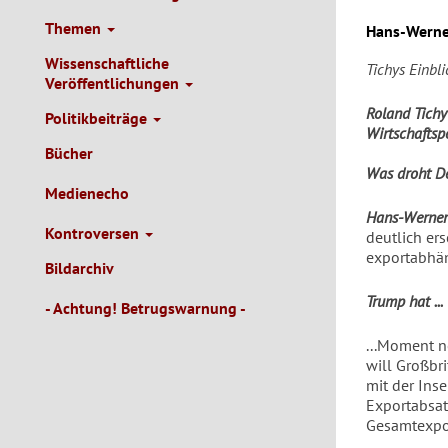
Themen
Hans-Werne
Wissenschaftliche
Tichys Einbli
Veröffentlichungen
Roland Tichy
Politikbeiträge
Wirtschaftspo
Bücher
Was droht D
Medienecho
Hans-Werner
Kontroversen
deutlich er
exportabhän
Bildarchiv
Trump hat ...
- Achtung! Betrugswarnung -
...Moment n
will Großbri
mit der Ins
Exportabsat
Gesamtexpor