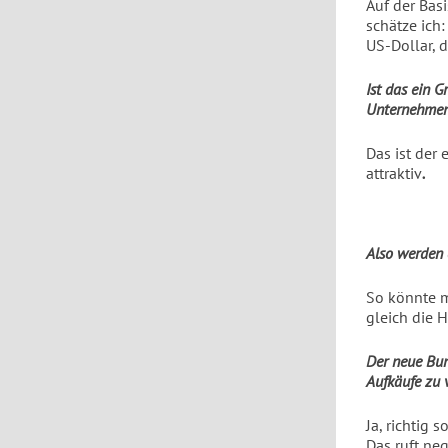
Auf der Bas
schätze ich
US-Dollar, d
Ist das ein 
Unternehmen
Das ist der 
attraktiv
.
Also werden
So könnte m
gleich die H
Der neue Bun
Aufkäufe zu 
Ja, richtig
Das ruft neg