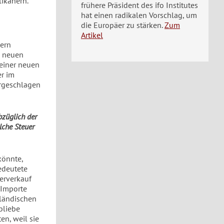
likanern.
frühere Präsident des ifo Institutes
hat einen radikalen Vorschlag, um
die Europäer zu stärken.
Zum
Artikel
uern
s neuen
einer neuen
er im
orgeschlagen
bzüglich der
lche Steuer
könnte,
edeutete
terverkauf
 Importe
nländischen
bliebe
en, weil sie