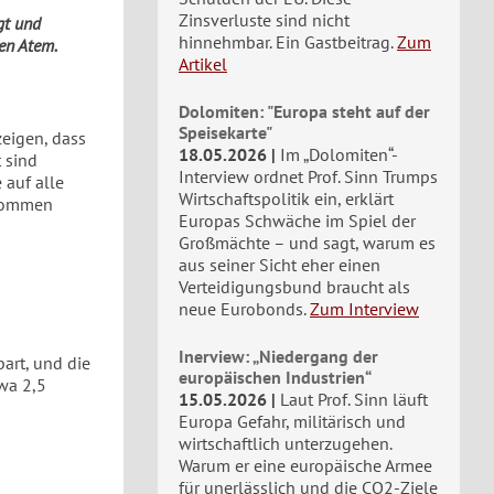
Zinsverluste sind nicht
gt und
hinnehmbar. Ein Gastbeitrag.
Zum
en Atem.
Artikel
Dolomiten: "Europa steht auf der
Speisekarte"
eigen, dass
18.05.2026
Im „Dolomiten“-
 sind
Interview ordnet Prof. Sinn Trumps
 auf alle
Wirtschaftspolitik ein, erklärt
bkommen
Europas Schwäche im Spiel der
Großmächte – und sagt, warum es
aus seiner Sicht eher einen
Verteidigungsbund braucht als
neue Eurobonds.
Zum Interview
Inerview: „Niedergang der
art, und die
europäischen Industrien“
twa 2,5
15.05.2026
Laut Prof. Sinn läuft
Europa Gefahr, militärisch und
wirtschaftlich unterzugehen.
Warum er eine europäische Armee
für unerlässlich und die CO2-Ziele