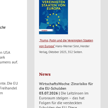
sche
„Trump, Putin und die Vereinigten Staaten
von Europa“
, Hans-Werner Sinn, Herder
Verlag, Oktober 2025, 352 Seiten.
en USA
tark
lumens auf.
News
nte. Die EU
WirtschaftsWoche: Zinsrisiko für
 Freihandel
die EU-Schulden
en
03.07.2026
Die Leitzinsen im
Euroraum steigen – das hat
Folgen für die versteckten
Schulden der EU. Diese