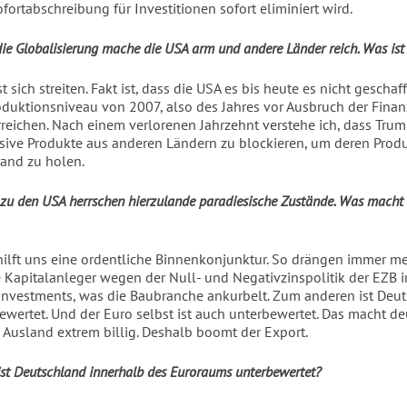
fortabschreibung für Investitionen sofort eliminiert wird.
die Globalisierung mache die USA arm und andere Länder reich. Was ist
t sich streiten. Fakt ist, dass die USA es bis heute es nicht geschaff
oduktionsniveau von 2007, also des Jahres vor Ausbruch der Finanz
rreichen. Nach einem verlorenen Jahrzehnt verstehe ich, dass Trum
nsive Produkte aus anderen Ländern zu blockieren, um deren Prod
Land zu holen.
 zu den USA herrschen hierzulande paradiesische Zustände. Was macht
ilft uns eine ordentliche Binnenkonjunktur. So drängen immer m
 Kapitalanleger wegen der Null- und Negativzinspolitik der EZB 
nvestments, was die Baubranche ankurbelt. Zum anderen ist Deu
ewertet. Und der Euro selbst ist auch unterbewertet. Das macht d
 Ausland extrem billig. Deshalb boomt der Export.
ist Deutschland innerhalb des Euroraums unterbewertet?