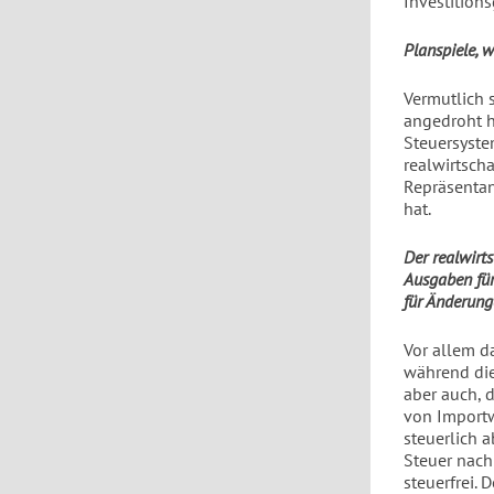
Investitions
Planspiele, 
Vermutlich 
angedroht h
Steuersyste
realwirtsch
Repräsentan
hat.
Der realwirt
Ausgaben für
für Änderun
Vor allem d
während die
aber auch, 
von Importw
steuerlich 
Steuer nach
steuerfrei. 