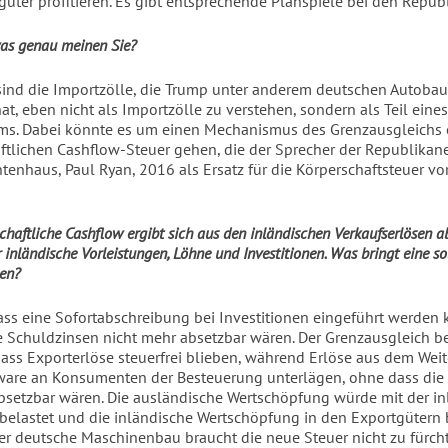
güter profitieren. Es gibt entsprechende Planspiele bei den Repub
was genau meinen Sie?
sind die Importzölle, die Trump unter anderem deutschen Autoba
at, eben nicht als Importzölle zu verstehen, sondern als Teil eine
ms. Dabei könnte es um einen Mechanismus des Grenzausgleichs 
aftlichen Cashflow-Steuer gehen, die der Sprecher der Republikan
tenhaus, Paul Ryan, 2016 als Ersatz für die Körperschaftsteuer v
schaftliche Cashflow ergibt sich aus den inländischen Verkaufserlösen a
 inländische Vorleistungen, Löhne und Investitionen. Was bringt eine so
gen?
ass eine Sofortabschreibung bei Investitionen eingeführt werden 
 Schuldzinsen nicht mehr absetzbar wären. Der Grenzausgleich b
dass Exporterlöse steuerfrei blieben, während Erlöse aus dem Wei
are an Konsumenten der Besteuerung unterlägen, ohne dass die
absetzbar wären. Die ausländische Wertschöpfung würde mit der i
belastet und die inländische Wertschöpfung in den Exportgütern 
Der deutsche Maschinenbau braucht die neue Steuer nicht zu fürcht