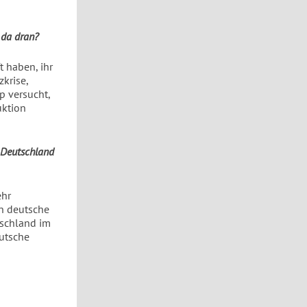
 da dran?
t haben, ihr
krise,
p versucht,
uktion
 Deutschland
ehr
in deutsche
tschland im
eutsche