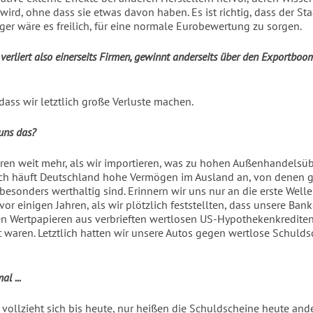
wird, ohne dass sie etwas davon haben. Es ist richtig, dass der Staa
ger wäre es freilich, für eine normale Eurobewertung zu sorgen.
verliert also einerseits Firmen, gewinnt anderseits über den Exportboo
dass wir letztlich große Verluste machen.
 uns das?
eren weit mehr, als wir importieren, was zu hohen Außenhandelsü
lich häuft Deutschland hohe Vermögen im Ausland an, von denen g
 besonders werthaltig sind. Erinnern wir uns nur an die erste Welle
vor einigen Jahren, als wir plötzlich feststellten, dass unsere Ban
ten Wertpapieren aus verbrieften wertlosen US-Hypothekenkredite
t waren. Letztlich hatten wir unsere Autos gegen wertlose Schuld
l ...
 vollzieht sich bis heute, nur heißen die Schuldscheine heute ande