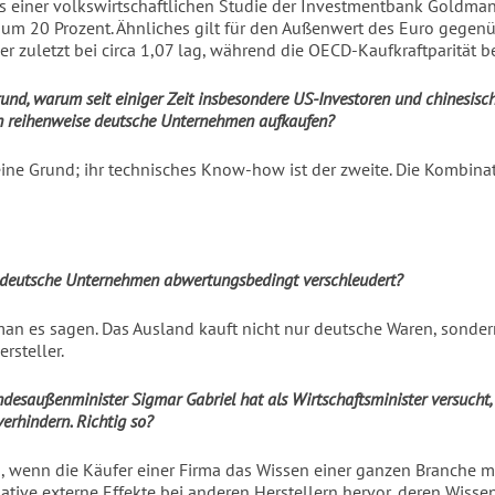
is einer volkswirtschaftlichen Studie der Investmentbank Goldma
: um 20 Prozent. Ähnliches gilt für den Außenwert des Euro gege
er zuletzt bei circa 1,07 lag, während die OECD-Kaufkraftparität be
Grund, warum seit einiger Zeit insbesondere US-Investoren und chinesisc
 reihenweise deutsche Unternehmen aufkaufen?
eine Grund; ihr technisches Know-how ist der zweite. Die Kombinat
 deutsche Unternehmen abwertungsbedingt verschleudert?
an es sagen. Das Ausland kauft nicht nur deutsche Waren, sonde
ersteller.
desaußenminister Sigmar Gabriel hat als Wirtschaftsminister versucht,
verhindern. Richtig so?
 so, wenn die Käufer einer Firma das Wissen einer ganzen Branche m
ative externe Effekte bei anderen Herstellern hervor, deren Wisse