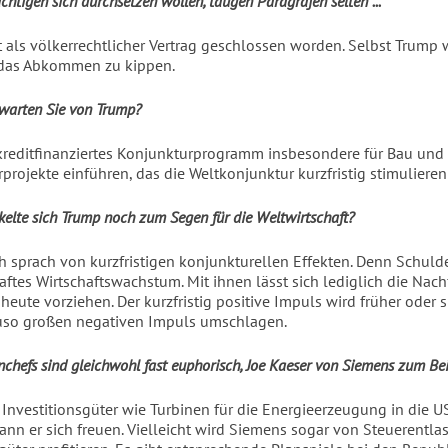
htigen sich durchsetzen wollen, taugen Paragrafen selten ...
t als völkerrechtlicher Vertrag geschlossen worden. Selbst Trump w
 das Abkommen zu kippen.
warten Sie von Trump?
 kreditfinanziertes Konjunkturprogramm insbesondere für Bau und
rprojekte einführen, das die Weltkonjunktur kurzfristig stimuliere
elte sich Trump noch zum Segen für die Weltwirtschaft?
h sprach von kurzfristigen konjunkturellen Effekten. Denn Schul
aftes Wirtschaftswachstum. Mit ihnen lässt sich lediglich die Nac
eute vorziehen. Der kurzfristig positive Impuls wird früher oder s
uso großen negativen Impuls umschlagen.
nchefs sind gleichwohl fast euphorisch, Joe Kaeser von Siemens zum Bei
Investitionsgüter wie Turbinen für die Energieerzeugung in die U
kann er sich freuen. Vielleicht wird Siemens sogar von Steuerentla