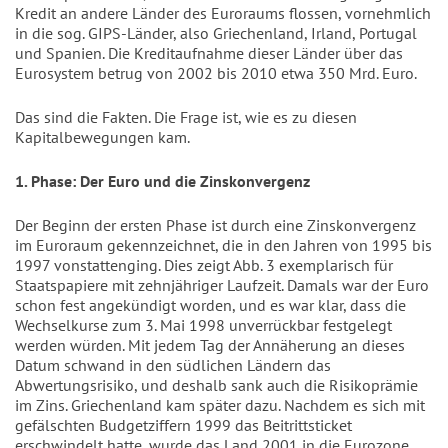
Kredit an andere Länder des Euroraums flossen, vornehmlich
in die sog. GIPS-Länder, also Griechenland, Irland, Portugal
und Spanien. Die Kreditaufnahme dieser Länder über das
Eurosystem betrug von 2002 bis 2010 etwa 350 Mrd. Euro.
Das sind die Fakten. Die Frage ist, wie es zu diesen
Kapitalbewegungen kam.
1. Phase: Der Euro und die Zinskonvergenz
Der Beginn der ersten Phase ist durch eine Zinskonvergenz
im Euroraum gekennzeichnet, die in den Jahren von 1995 bis
1997 vonstattenging. Dies zeigt Abb. 3 exemplarisch für
Staatspapiere mit zehnjähriger Laufzeit. Damals war der Euro
schon fest angekündigt worden, und es war klar, dass die
Wechselkurse zum 3. Mai 1998 unverrückbar festgelegt
werden würden. Mit jedem Tag der Annäherung an dieses
Datum schwand in den südlichen Ländern das
Abwertungsrisiko, und deshalb sank auch die Risikoprämie
im Zins. Griechenland kam später dazu. Nachdem es sich mit
gefälschten Budgetziffern 1999 das Beitrittsticket
erschwindelt hatte, wurde das Land 2001 in die Eurozone