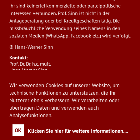
ihr sind keinerlei kommerzielle oder parteipolitische
Interessen verbunden. Prof. Sinn ist nicht in der
Anlageberatung oder bei Kreditgeschäften tätig. Die
missbräuchliche Verwendung seines Namens in den
sozialen Medien (WhatsApp, Facebook etc.) wird verfolgt.
© Hans-Werner Sinn
Kontakt:
Prof. Dr. Dr. h.c. mult.
Hans-Werner Sinn,
Ludwig-Maximilians-Universität München
ifo Institut
Wir verwenden Cookies auf unserer Website, um
Poschingerstr. 5, 81679 München
technische Funktionen zu unterstützen, die Ihr
Telefon: +49(0)89/9224-1276
Nutzererlebnis verbessern. Wir verarbeiten oder
E-Mail:
sinn@ifo.de
übertragen Daten und verwenden auch
Analysefunktionen.
Anmelden
User
account
OK
Klicken Sie hier für weitere Informationen.
...
menu