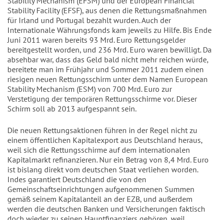
Stability Mechanism (EFSM) und der European Financial
Stability Facility (EFSF), aus denen die Rettungsmaßnahmen
für Irland und Portugal bezahlt wurden. Auch der
Internationale Währungsfonds kam jeweils zu Hilfe. Bis Ende
Juni 2011 waren bereits 93 Mrd. Euro Rettungsgelder
bereitgestellt worden, und 236 Mrd. Euro waren bewilligt. Da
absehbar war, dass das Geld bald nicht mehr reichen würde,
bereitete man im Frühjahr und Sommer 2011 zudem einen
riesigen neuen Rettungsschirm unter dem Namen European
Stability Mechanism (ESM) von 700 Mrd. Euro zur
Verstetigung der temporären Rettungsschirme vor. Dieser
Schirm soll ab 2013 aufgespannt sein.
Die neuen Rettungsaktionen führen in der Regel nicht zu
einem öffentlichen Kapitalexport aus Deutschland heraus,
weil sich die Rettungsschirme auf dem internationalen
Kapitalmarkt refinanzieren. Nur ein Betrag von 8,4 Mrd. Euro
ist bislang direkt vom deutschen Staat verliehen worden.
Indes garantiert Deutschland die von den
Gemeinschaftseinrichtungen aufgenommenen Summen
gemäß seinem Kapitalanteil an der EZB, und außerdem
werden die deutschen Banken und Versicherungen faktisch
doch wieder zu seinen Hauptfinanziers gehören, weil