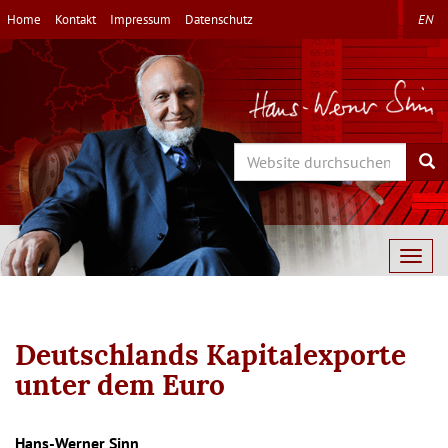
Direkt
Home
Kontakt
Impressum
Datenschutz
EN
zum
Inhalt
Search
Sea
Togg
navig
Deutschlands Kapitalexporte
unter dem Euro
Hans-Werner Sinn