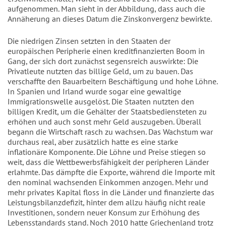
aufgenommen. Man sieht in der Abbildung, dass auch die
Annäherung an dieses Datum die Zinskonvergenz bewirkte.
Die niedrigen Zinsen setzten in den Staaten der
europäischen Peripherie einen kreditfinanzierten Boom in
Gang, der sich dort zunächst segensreich auswirkte: Die
Privatleute nutzten das billige Geld, um zu bauen. Das
verschaffte den Bauarbeitern Beschäftigung und hohe Löhne.
In Spanien und Irland wurde sogar eine gewaltige
Immigrationswelle ausgelöst. Die Staaten nutzten den
billigen Kredit, um die Gehälter der Staatsbediensteten zu
erhöhen und auch sonst mehr Geld auszugeben. Überall
begann die Wirtschaft rasch zu wachsen. Das Wachstum war
durchaus real, aber zusätzlich hatte es eine starke
inflationäre Komponente. Die Löhne und Preise stiegen so
weit, dass die Wettbewerbsfähigkeit der peripheren Länder
erlahmte. Das dämpfte die Exporte, während die Importe mit
den nominal wachsenden Einkommen anzogen. Mehr und
mehr privates Kapital floss in die Länder und finanzierte das
Leistungsbilanzdefizit, hinter dem allzu häufig nicht reale
Investitionen, sondern neuer Konsum zur Erhöhung des
Lebensstandards stand. Noch 2010 hatte Griechenland trotz