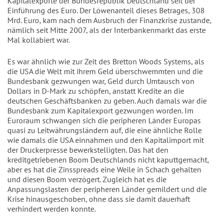
Kapitalexporte der Bundesrepublik Deutschland seit der
Einführung des Euro. Der Löwenanteil dieses Betrages, 308
Mrd. Euro, kam nach dem Ausbruch der Finanzkrise zustande,
nämlich seit Mitte 2007, als der Interbankenmarkt das erste
Mal kollabiert war.
Es war ähnlich wie zur Zeit des Bretton Woods Systems, als
die USA die Welt mit ihrem Geld überschwemmten und die
Bundesbank gezwungen war, Geld durch Umtausch von
Dollars in D-Mark zu schöpfen, anstatt Kredite an die
deutschen Geschäftsbanken zu geben. Auch damals war die
Bundesbank zum Kapitalexport gezwungen worden. Im
Euroraum schwangen sich die peripheren Länder Europas
quasi zu Leitwährungsländern auf, die eine ähnliche Rolle
wie damals die USA einnahmen und den Kapitalimport mit
der Druckerpresse bewerkstelligten. Das hat den
kreditgetriebenen Boom Deutschlands nicht kaputtgemacht,
aber es hat die Zinsspreads eine Weile in Schach gehalten
und diesen Boom verzögert. Zugleich hat es die
Anpassungslasten der peripheren Länder gemildert und die
Krise hinausgeschoben, ohne dass sie damit dauerhaft
verhindert werden konnte.