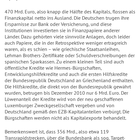
470 Mrd. Euro, also knapp die Hälfte des Kapitals, flossen als
Finanzkapital netto ins Ausland. Die Deutschen trugen ihre
Ersparnisse zur Bank oder Versicherung, und diese
Institutionen investierten sie in Finanzpapiere anderer
Länder. Dazu gehörten viele sinnvolle Anlagen, doch leider
auch Papiere, die in der Retrospektive weniger ertragreich
waren, als es schien – wie griechische Staatsanleihen,
Lehman Brothers-Zertifikate oder Schuldverschreibungen der
spanischen Sparkassen. Zu einem kleinen Teil sind auch
öffentliche Kredite wie Hermes-Bürgschaften,
Entwicklungshilfekredite und auch die ersten Hilfskredite
der Bundesrepublik Deutschland an Griechenland enthalten.
Die Hilfskredite, die direkt von der Bundesrepublik gewährt
wurden, betrugen bis Dezember 2010 nur 6 Mrd. Euro. Der
Löwenanteil der Kredite wird von der neu geschaffenen
Luxemburger Zweckgesellschaft vergeben und von
Deutschland gemäß den EZB-Kapitalanteilen verbürgt. Die
Bürgschaften werden nicht als Kapitalexporte behandelt.
Bemerkenswert ist, dass 356 Mrd., also etwa 119
Transrapidstrecken, über die Bundesbank als sog. Target-