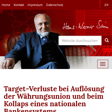
Direkt
Home
Kontakt
Impressum
Datenschutz
EN
zum
Inhalt
Search
Sea
Togg
navig
Target-Verluste bei Auflösung
der Währungsunion und beim
Kollaps eines nationalen
Bankensystems