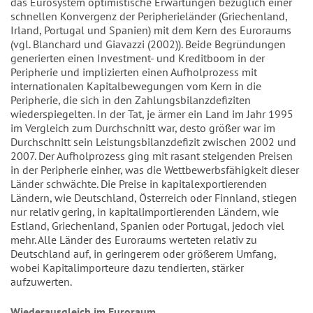
das Eurosystem optimistische Erwartungen bezüglich einer
schnellen Konvergenz der Peripherieländer (Griechenland,
Irland, Portugal und Spanien) mit dem Kern des Euroraums
(vgl. Blanchard und Giavazzi (2002)). Beide Begründungen
generierten einen Investment- und Kreditboom in der
Peripherie und implizierten einen Aufholprozess mit
internationalen Kapitalbewegungen vom Kern in die
Peripherie, die sich in den Zahlungsbilanzdefiziten
wiederspiegelten. In der Tat, je ärmer ein Land im Jahr 1995
im Vergleich zum Durchschnitt war, desto größer war im
Durchschnitt sein Leistungsbilanzdefizit zwischen 2002 und
2007. Der Aufholprozess ging mit rasant steigenden Preisen
in der Peripherie einher, was die Wettbewerbsfähigkeit dieser
Länder schwächte. Die Preise in kapitalexportierenden
Ländern, wie Deutschland, Österreich oder Finnland, stiegen
nur relativ gering, in kapitalimportierenden Ländern, wie
Estland, Griechenland, Spanien oder Portugal, jedoch viel
mehr. Alle Länder des Euroraums werteten relativ zu
Deutschland auf, in geringerem oder größerem Umfang,
wobei Kapitalimporteure dazu tendierten, stärker
aufzuwerten.
Wiederausgleich im Euroraum