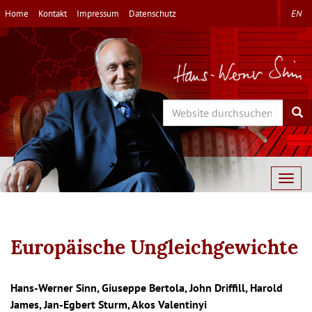
Direkt
Home
Kontakt
Impressum
Datenschutz
EN
zum
Inhalt
Search
Sea
Togg
navig
Europäische Ungleichgewichte
Hans-Werner Sinn, Giuseppe Bertola, John Driffill, Harold
James, Jan-Egbert Sturm, Akos Valentinyi