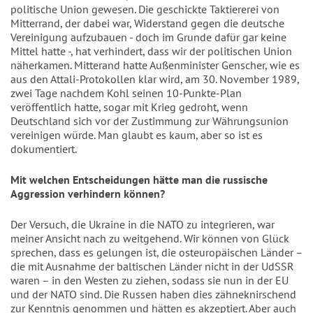
politische Union gewesen. Die geschickte Taktiererei von 
Mitterrand, der dabei war, Widerstand gegen die deutsche 
Vereinigung aufzubauen - doch im Grunde dafür gar keine 
Mittel hatte -, hat verhindert, dass wir der politischen Union 
näherkamen. Mitterand hatte Außenminister Genscher, wie es 
aus den Attali-Protokollen klar wird, am 30. November 1989, 
zwei Tage nachdem Kohl seinen 10-Punkte-Plan 
veröffentlich hatte, sogar mit Krieg gedroht, wenn 
Deutschland sich vor der Zustimmung zur Währungsunion 
vereinigen würde. Man glaubt es kaum, aber so ist es 
dokumentiert. 
Mit welchen Entscheidungen hätte man die russische 
Aggression verhindern können?
Der Versuch, die Ukraine in die NATO zu integrieren, war 
meiner Ansicht nach zu weitgehend. Wir können von Glück 
sprechen, dass es gelungen ist, die osteuropäischen Länder – 
die mit Ausnahme der baltischen Länder nicht in der UdSSR 
waren – in den Westen zu ziehen, sodass sie nun in der EU 
und der NATO sind. Die Russen haben dies zähneknirschend 
zur Kenntnis genommen und hätten es akzeptiert. Aber auch 