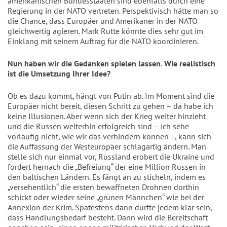
amerikanischen Bundesstaaten sind ebenfalls durch eine 
Regierung in der NATO vertreten. Perspektivisch hätte man so 
die Chance, dass Europäer und Amerikaner in der NATO 
gleichwertig agieren. Mark Rutte könnte dies sehr gut im 
Einklang mit seinem Auftrag für die NATO koordinieren.
Nun haben wir die Gedanken spielen lassen. Wie realistisch 
ist die Umsetzung Ihrer Idee?
Ob es dazu kommt, hängt von Putin ab. Im Moment sind die 
Europäer nicht bereit, diesen Schritt zu gehen – da habe ich 
keine Illusionen. Aber wenn sich der Krieg weiter hinzieht 
und die Russen weiterhin erfolgreich sind – ich sehe 
vorläufig nicht, wie wir das verhindern können –, kann sich 
die Auffassung der Westeuropäer schlagartig ändern. Man 
stelle sich nur einmal vor, Russland erobert die Ukraine und 
fordert hernach die „Befreiung“ der eine Million Russen in 
den baltischen Ländern. Es fängt an zu sticheln, indem es 
„versehentlich“ die ersten bewaffneten Drohnen dorthin 
schickt oder wieder seine „grünen Männchen“ wie bei der 
Annexion der Krim. Spätestens dann dürfte jedem klar sein, 
dass Handlungsbedarf besteht. Dann wird die Bereitschaft 