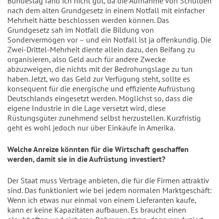
Bundestag fand ich nicht gut, da die Aufnahme von Schulden 
nach dem alten Grundgesetz in einem Notfall mit einfacher 
Mehrheit hätte beschlossen werden können. Das 
Grundgesetz sah im Notfall die Bildung von 
Sondervermögen vor – und ein Notfall ist ja offenkundig. Die 
Zwei-Drittel-Mehrheit diente allein dazu, den Beifang zu 
organisieren, also Geld auch für andere Zwecke 
abzuzweigen, die nichts mit der Bedrohungslage zu tun 
haben. Jetzt, wo das Geld zur Verfügung steht, sollte es 
konsequent für die energische und effiziente Aufrüstung 
Deutschlands eingesetzt werden. Möglichst so, dass die 
eigene Industrie in die Lage versetzt wird, diese 
Rüstungsgüter zunehmend selbst herzustellen. Kurzfristig 
geht es wohl jedoch nur über Einkäufe in Amerika.
Welche Anreize könnten für die Wirtschaft geschaffen 
werden, damit sie in die Aufrüstung investiert?
Der Staat muss Verträge anbieten, die für die Firmen attraktiv 
sind. Das funktioniert wie bei jedem normalen Marktgeschäft: 
Wenn ich etwas nur einmal von einem Lieferanten kaufe, 
kann er keine Kapazitäten aufbauen. Es braucht einen 