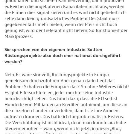
glaubhaften und sicheren Rahmenvertrag, dann produziert 
er. Reichen die angebotenen Kapazitäten nicht aus, werden 
die Firmen dies signalisieren und es wird nicht geliefert. Ich 
sehe darin kein grundsätzliches Problem. Der Staat muss 
gegebenenfalls mehr bieten; wenn der Preis nicht hoch 
genug ist, wird der Lieferant nicht liefern. So funktioniert der 
Marktprozess.
Sie sprechen von der eigenen Industrie. Sollten 
Rüstungsprojekte also doch eher national durchgeführt 
werden?
Nein. Es wäre sinnvoll, Rüstungsprojekte in Europa 
gemeinsam durchzuführen. Aber genau darin liegt das 
Problem: Schaffen die Europäer das? So ohne Weiteres nicht! 
Es gibt Eifersüchteleien, jeder möchte seine Industrie 
berücksichtigt sehen. Das führt dazu, dass die EU selbst 
Hunderte von Milliarden an Krediten aufnimmt, um diese an 
die einzelnen Länder zu verteilen, damit sie ihre Armeen 
aufrüsten können. Das halte ich für problematisch. Erstens: 
Die Verschuldung ist nicht ideal, denn man könnte auch die 
Steuern erhöhen – wann, wenn nicht jetzt, in dieser „Blut, 