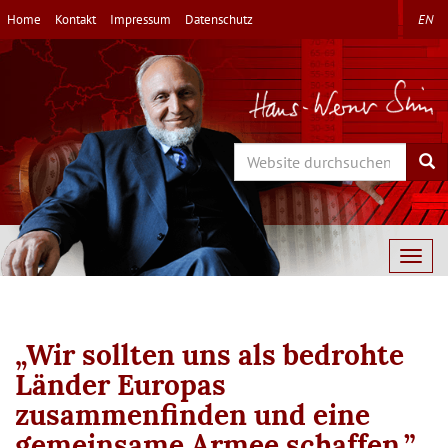
Direkt
Home
Kontakt
Impressum
Datenschutz
EN
zum
Inhalt
Search
Sea
Togg
navig
„Wir sollten uns als bedrohte
Länder Europas
zusammenfinden und eine
gemeinsame Armee schaffen.”