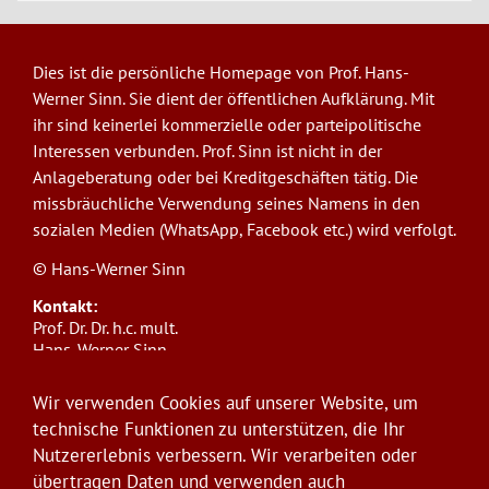
Dies ist die persönliche Homepage von Prof. Hans-
Werner Sinn. Sie dient der öffentlichen Aufklärung. Mit
ihr sind keinerlei kommerzielle oder parteipolitische
Interessen verbunden. Prof. Sinn ist nicht in der
Anlageberatung oder bei Kreditgeschäften tätig. Die
missbräuchliche Verwendung seines Namens in den
sozialen Medien (WhatsApp, Facebook etc.) wird verfolgt.
© Hans-Werner Sinn
Kontakt:
Prof. Dr. Dr. h.c. mult.
Hans-Werner Sinn,
Ludwig-Maximilians-Universität München
ifo Institut
Wir verwenden Cookies auf unserer Website, um
Poschingerstr. 5, 81679 München
technische Funktionen zu unterstützen, die Ihr
Telefon: +49(0)89/9224-1276
Nutzererlebnis verbessern. Wir verarbeiten oder
E-Mail:
sinn@ifo.de
übertragen Daten und verwenden auch