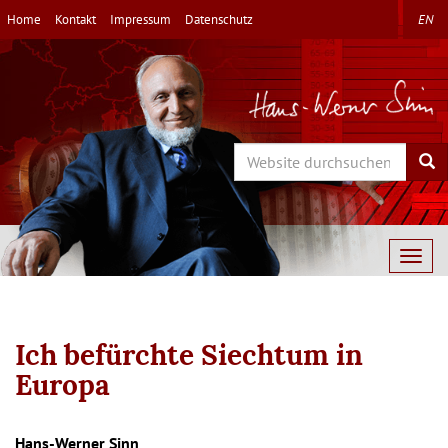
Direkt
Home
Kontakt
Impressum
Datenschutz
EN
zum
Inhalt
Search
Sea
Togg
navig
Ich befürchte Siechtum in
Europa
Hans-Werner Sinn