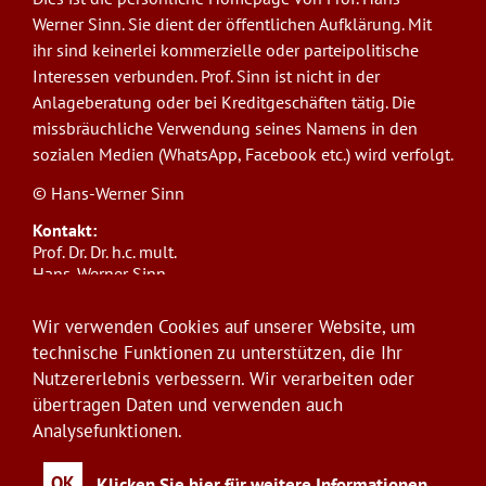
Werner Sinn. Sie dient der öffentlichen Aufklärung. Mit
ihr sind keinerlei kommerzielle oder parteipolitische
Interessen verbunden. Prof. Sinn ist nicht in der
Anlageberatung oder bei Kreditgeschäften tätig. Die
missbräuchliche Verwendung seines Namens in den
sozialen Medien (WhatsApp, Facebook etc.) wird verfolgt.
© Hans-Werner Sinn
Kontakt:
Prof. Dr. Dr. h.c. mult.
Hans-Werner Sinn,
Ludwig-Maximilians-Universität München
ifo Institut
Wir verwenden Cookies auf unserer Website, um
Poschingerstr. 5, 81679 München
technische Funktionen zu unterstützen, die Ihr
Telefon: +49(0)89/9224-1276
Nutzererlebnis verbessern. Wir verarbeiten oder
E-Mail:
sinn@ifo.de
übertragen Daten und verwenden auch
Analysefunktionen.
Anmelden
User
account
OK
Klicken Sie hier für weitere Informationen.
...