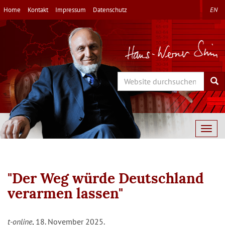
Direkt
Home
Kontakt
Impressum
Datenschutz
EN
zum
Inhalt
Search
Sea
Togg
navig
"Der Weg würde Deutschland
verarmen lassen"
t-online
, 18. November 2025.