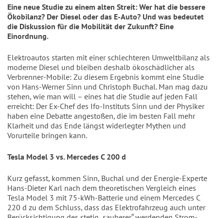
Eine neue Studie zu einem alten Streit: Wer hat die bessere
Ökobilanz? Der Diesel oder das E-Auto? Und was bedeutet
die Diskussion für die Mobilität der Zukunft? Eine
Einordnung.
Elektroautos starten mit einer schlechteren Umweltbilanz als
moderne Diesel und bleiben deshalb ökoschädlicher als
Verbrenner-Mobile: Zu diesem Ergebnis kommt eine Studie
von Hans-Werner Sinn und Christoph Buchal. Man mag dazu
stehen, wie man will – eines hat die Studie auf jeden Fall
erreicht: Der Ex-Chef des Ifo-Instituts Sinn und der Physiker
haben eine Debatte angestoßen, die im besten Fall mehr
Klarheit und das Ende längst widerlegter Mythen und
Vorurteile bringen kann.
Tesla Model 3 vs. Mercedes C 200 d
Kurz gefasst, kommen Sinn, Buchal und der Energie-Experte
Hans-Dieter Karl nach dem theoretischen Vergleich eines
Tesla Model 3 mit 75-kWh-Batterie und einem Mercedes C
220 d zu dem Schluss, dass das Elektrofahrzeug auch unter
Berücksichtigung des stetig „sauberer“ werdenden Strom-