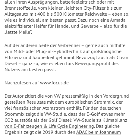
allen ihren Ausprägungen, batterieelektrisch oder mit
Brennstoffzelle, vom kleinen, leichten City-Flitzer bis zum
Alltagsauto mit 400 bis 500 Kilometer Reichweite – eben so,
wie es individuell am besten passt. Dazu noch eine Armada
elektrifizierter Helfer für Handel und Gewerbe – also für die
„letzte Meile“.
Auf der anderen Seite der Verbrenner – gerne auch mithilfe
von Mild- oder Plug-in-Hybridtechnik auf größtmögliche
Effizienz und Sauberkeit getrimmt. Bevorzugt auch als Clean
Diesel – ganz so, wie es eben fürs Bewegungsprofil des
Nutzers am besten passt.
Nachzulesen auf
www.focus.de
Der Autor zitiert die von VW pressemäßig in den Vordergrund
gestellten Resultate mit dem europäischen Strommix, der
viel französischen Atomstrom enthält. Für den deutschen
Strommix zeigt die VW-Studie, dass der E-Golf etwas mehr
CO2 ausstößt als der Golf Diesel:
VW-Studie zu Klimabilanz
von E-Fahrzeugen & Life Cycle Engineering
. Das gleiche
Ergebnis zeigt die 2019 durch den
ADAC beim Joanneum