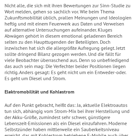
Nicht alle, die sich mit ihren Bewertungen zur Sinn-Studie zu
Wort melden, gehen so sachlich vor. Wie beim Thema
Zukunftsmobilität üblich, prallen Meinungen und Ideologien
heftig und mit einem Feuerwerk aus Daten und Verweisen
auf alternative Untersuchungen aufeinander. Kluges
Abwägen gehört in diesem emotional geladenen Bereich
selten zu den Haupttugenden der Beteiligten. Doch
inzwischen hat sich die allergrößte Aufregung gelegt. Jetzt
sollte dringend Bilanz gezogen werden. Und die fällt für
viele Beobachter überraschend aus. Denn so unbefriedigend
das auch sein mag: Die Verfechter beider Positionen liegen
richtig. Anders gesagt: Es geht nicht um ein Entweder-oder.
Es geht um Diesel und Strom.
Elektromobilität und Kohlestrom
Auf den Punkt gebracht, heißt das: Ja, aktuelle Elektroautos
tun sich, abhängig vom Strom-Mix bei ihrer Herstellung und
der Akku-Größe, zumindest sehr schwer, günstigere
Lebenszeit-Emissionen als ein Diesel einzufahren. Moderne
Selbstzünder haben mittlerweile ein Sauberkeitsniveau
erreicht, das mit Kohlestrom betriebene E-Mobile auch über