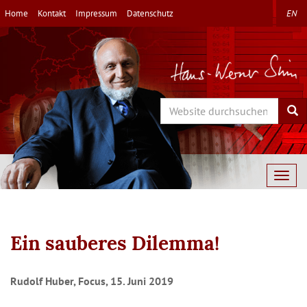
Direkt
Home
Kontakt
Impressum
Datenschutz
EN
zum
Inhalt
Search
Sea
Togg
navig
Ein sauberes Dilemma!
Rudolf Huber, Focus, 15. Juni 2019