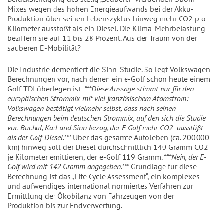
Mixes wegen des hohen Energieaufwands bei der Akku-
Produktion über seinen Lebenszyklus hinweg mehr CO2 pro
Kilometer ausstößt als ein Diesel. Die Klima-Mehrbelastung
beziffern sie auf 11 bis 28 Prozent. Aus der Traum von der
sauberen E-Mobilität?
Die Industrie dementiert die Sinn-Studie. So legt Volkswagen
Berechnungen vor, nach denen ein e-Golf schon heute einem
Golf TDI überlegen ist.
***Diese Aussage stimmt nur für den
europäischen Strommix mit viel französischem Atomstrom:
Volkswagen bestätigt vielmehr selbst, dass nach seinen
Berechnungen beim deutschen Strommix, auf den sich die Studie
von Buchal, Karl und Sinn bezog, der E-Golf mehr CO2 ausstößt
als der Golf-Diesel.***
Über das gesamte Autoleben (ca. 200 000
km) hinweg soll der Diesel durchschnittlich 140 Gramm CO2
je Kilometer emittieren, der e-Golf 119 Gramm.
***Nein, der E-
Golf wird mit 142 Gramm angegeben.***
Grundlage für diese
Berechnung ist das „Life Cycle Assessment“, ein komplexes
und aufwendiges international normiertes Verfahren zur
Ermittlung der Ökobilanz von Fahrzeugen von der
Produktion bis zur Endverwertung.