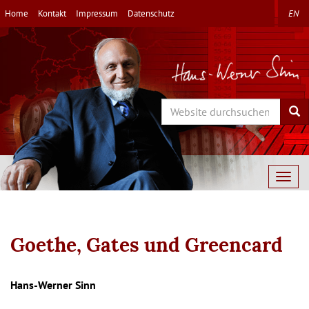
Direkt
Home
Kontakt
Impressum
Datenschutz
EN
zum
Inhalt
Search
Sea
Togg
navig
Goethe, Gates und Greencard
Autor/en
Hans-Werner Sinn