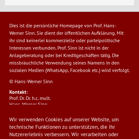
Dies ist die persönliche Homepage von Prof. Hans-
Werner Sinn. Sie dient der öffentlichen Aufklärung. Mit
ihr sind keinerlei kommerzielle oder parteipolitische
Interessen verbunden. Prof. Sinn ist nicht in der
Anlageberatung oder bei Kreditgeschäften tätig. Die
missbräuchliche Verwendung seines Namens in den
sozialen Medien (WhatsApp, Facebook etc.) wird verfolgt.
© Hans-Werner Sinn
Kontakt:
Prof. Dr. Dr. h.c. mult.
Hans-Werner Sinn,
Ludwig-Maximilians-Universität München
ifo Institut
Wir verwenden Cookies auf unserer Website, um
Poschingerstr. 5, 81679 München
technische Funktionen zu unterstützen, die Ihr
Telefon: +49(0)89/9224-1276
Nutzererlebnis verbessern. Wir verarbeiten oder
E-Mail:
sinn@ifo.de