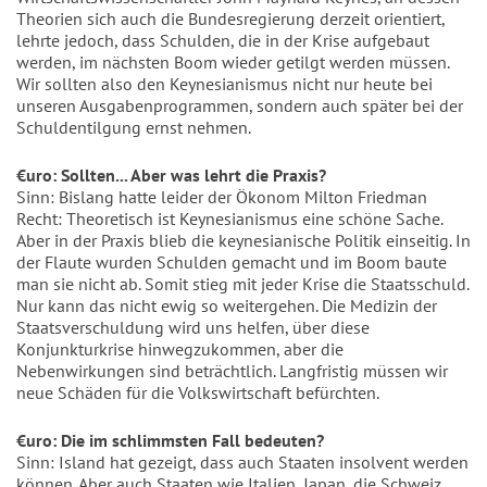
Theorien sich auch die Bundesregierung derzeit orientiert,
lehrte jedoch, dass Schulden, die in der Krise aufgebaut
werden, im nächsten Boom wieder getilgt werden müssen.
Wir sollten also den Keynesianismus nicht nur heute bei
unseren Ausgabenprogrammen, sondern auch später bei der
Schuldentilgung ernst nehmen.
€uro: Sollten... Aber was lehrt die Praxis?
Sinn: Bislang hatte leider der Ökonom Milton Friedman
Recht: Theoretisch ist Keynesianismus eine schöne Sache.
Aber in der Praxis blieb die keynesianische Politik einseitig. In
der Flaute wurden Schulden gemacht und im Boom baute
man sie nicht ab. Somit stieg mit jeder Krise die Staatsschuld.
Nur kann das nicht ewig so weitergehen. Die Medizin der
Staatsverschuldung wird uns helfen, über diese
Konjunkturkrise hinwegzukommen, aber die
Nebenwirkungen sind beträchtlich. Langfristig müssen wir
neue Schäden für die Volkswirtschaft befürchten.
€uro: Die im schlimmsten Fall bedeuten?
Sinn: Island hat gezeigt, dass auch Staaten insolvent werden
können. Aber auch Staaten wie Italien, Japan, die Schweiz