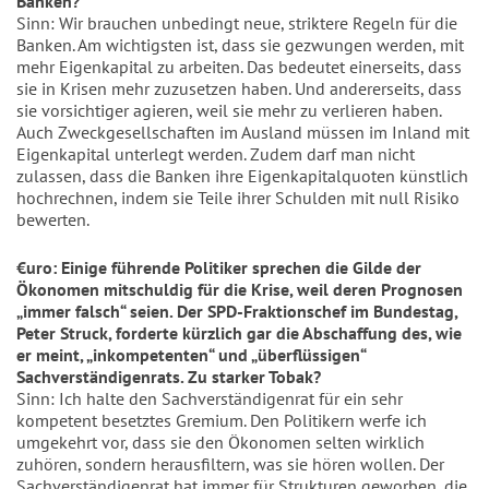
Banken?
Sinn: Wir brauchen unbedingt neue, striktere Regeln für die
Banken. Am wichtigsten ist, dass sie gezwungen werden, mit
mehr Eigenkapital zu arbeiten. Das bedeutet einerseits, dass
sie in Krisen mehr zuzusetzen haben. Und andererseits, dass
sie vorsichtiger agieren, weil sie mehr zu verlieren haben.
Auch Zweckgesellschaften im Ausland müssen im Inland mit
Eigenkapital unterlegt werden. Zudem darf man nicht
zulassen, dass die Banken ihre Eigenkapitalquoten künstlich
hochrechnen, indem sie Teile ihrer Schulden mit null Risiko
bewerten.
€uro: Einige führende Politiker sprechen die Gilde der
Ökonomen mitschuldig für die Krise, weil deren Prognosen
„immer falsch“ seien. Der SPD-Fraktionschef im Bundestag,
Peter Struck, forderte kürzlich gar die Abschaffung des, wie
er meint, „inkompetenten“ und „überflüssigen“
Sachverständigenrats. Zu starker Tobak?
Sinn: Ich halte den Sachverständigenrat für ein sehr
kompetent besetztes Gremium. Den Politikern werfe ich
umgekehrt vor, dass sie den Ökonomen selten wirklich
zuhören, sondern herausfiltern, was sie hören wollen. Der
Sachverständigenrat hat immer für Strukturen geworben, die