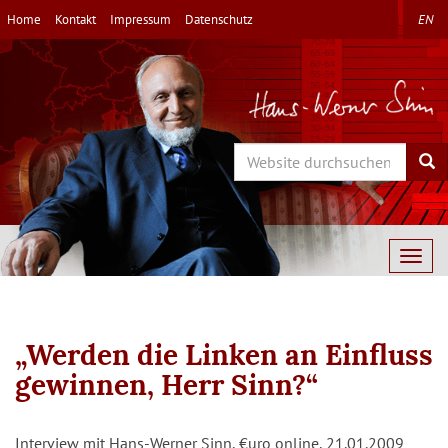
Direkt
Home
Kontakt
Impressum
Datenschutz
EN
zum
Inhalt
Search
Sea
Togg
navig
„Werden die Linken an Einfluss
gewinnen, Herr Sinn?“
Interview mit Hans-Werner Sinn, €uro online, 21.01.2009