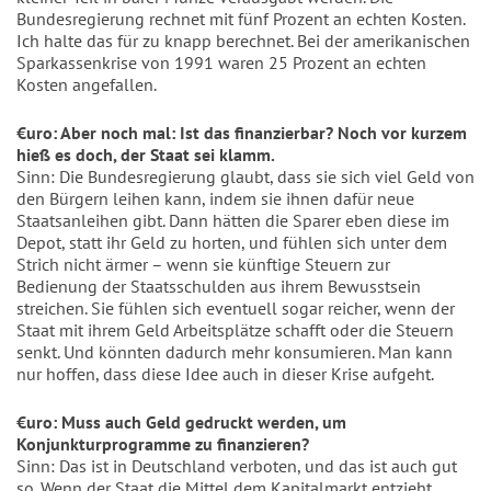
Bundesregierung rechnet mit fünf Prozent an echten Kosten.
Ich halte das für zu knapp berechnet. Bei der amerikanischen
Sparkassenkrise von 1991 waren 25 Prozent an echten
Kosten angefallen.
€uro: Aber noch mal: Ist das finanzierbar? Noch vor kurzem
hieß es doch, der Staat sei klamm.
Sinn: Die Bundesregierung glaubt, dass sie sich viel Geld von
den Bürgern leihen kann, indem sie ihnen dafür neue
Staatsanleihen gibt. Dann hätten die Sparer eben diese im
Depot, statt ihr Geld zu horten, und fühlen sich unter dem
Strich nicht ärmer – wenn sie künftige Steuern zur
Bedienung der Staatsschulden aus ihrem Bewusstsein
streichen. Sie fühlen sich eventuell sogar reicher, wenn der
Staat mit ihrem Geld Arbeitsplätze schafft oder die Steuern
senkt. Und könnten dadurch mehr konsumieren. Man kann
nur hoffen, dass diese Idee auch in dieser Krise aufgeht.
€uro: Muss auch Geld gedruckt werden, um
Konjunkturprogramme zu finanzieren?
Sinn: Das ist in Deutschland verboten, und das ist auch gut
so. Wenn der Staat die Mittel dem Kapitalmarkt entzieht,