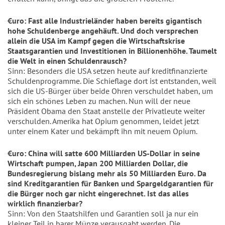
€uro: Fast alle Industrieländer haben bereits gigantisch
hohe Schuldenberge angehäuft. Und doch versprechen
allein die USA im Kampf gegen die Wirtschaftskrise
Staatsgarantien und Investitionen in Billionenhöhe. Taumelt
die Welt in einen Schuldenrausch?
Sinn: Besonders die USA setzen heute auf kreditfinanzierte
Schuldenprogramme. Die Schieflage dort ist entstanden, weil
sich die US-Bürger über beide Ohren verschuldet haben, um
sich ein schönes Leben zu machen. Nun will der neue
Präsident Obama den Staat anstelle der Privatleute weiter
verschulden. Amerika hat Opium genommen, leidet jetzt
unter einem Kater und bekämpft ihn mit neuem Opium.
€uro: China will satte 600 Milliarden US-Dollar in seine
Wirtschaft pumpen, Japan 200 Milliarden Dollar, die
Bundesregierung bislang mehr als 50 Milliarden Euro. Da
sind Kreditgarantien für Banken und Spargeldgarantien für
die Bürger noch gar nicht eingerechnet. Ist das alles
wirklich finanzierbar?
Sinn: Von den Staatshilfen und Garantien soll ja nur ein
kleiner Teil in barer Münze verausgabt werden. Die