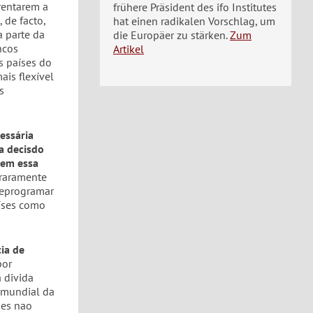
rentarem a
frühere Präsident des ifo Institutes
 de facto,
hat einen radikalen Vorschlag, um
a parte da
die Europäer zu stärken.
Zum
ncos
Artikel
s países do
ais flexível
s
essária
a decisdo
rem essa
 raramente
reprogramar
aíses como
ia de
por
 divida
 mundial da
ises nao