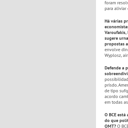
foram resolv
para aliviar
Há várias p
economista
Varoufakis,
sugere urna
propostas 
envolve din
Wyplosz, ai
Defende a p
sobreendiv
possibilida
prisdo. Ame
de tipo suf
acordo cambi
em todas as
O BCE está 
do que polí
OMT?
O BCE