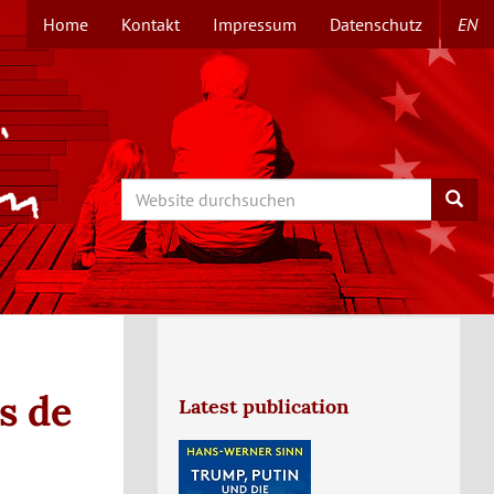
Home
Kontakt
Impressum
Datenschutz
EN
TOPMENÜ
Search
Searc
s de
Latest publication