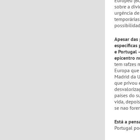
Europeu (BC
sobre a divi
urgéncia de 
temporárias
possibilida
Apesar das 
específicas
e Portugal 
epicentro n
tem rafzes 
Europa que 
Madrid da U
que privou 
desvaloriza
países do s
vida, depoi
se nao fore
Está a pens
Portugal po