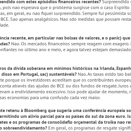
eendido com estes episódios financeiros recentes?
Surpreendido
, pois nao esperava que o problema surgisse com o caso Espirito
Mas, em geral, eu nao fiquei surpreendido. Sempre fui pessimista s
o BCE. Sao apenas analgésicos. Nao sdo medidas que possam resta
dade.
éncia recente, em particular nas bolsas de valores, e o panic) que
cadas?
Nao. Os mercados financeiros sempre reagem com exagero.
onfiantes no último ano e meio, e agora talvez estejam demasiado
uros da dívida soberana em mínimos históricos na Irlanda, Espanha 
 disso em Portugal, sac) sustentáveis?
Nao. As taxas estdo tao bai
e porque os investidores acreditam que os contribuintes europe
 conta através das ajudas do BCE ou dos fundos de resgate. Juros 
levam a endividamento excessivo. Isso pode ajudar de momento, 
sas economias para uma confusdo cada vez maior.
e retenu à Bloomberg que sugeria uma conferéncia europeia so
rmitindo um alívio parcial para os países do sul da zona euro. Is
ates e os programas de consolidaflo orçamental da troika nao r
o sobreendividamento?
Em geral, os programas de resgate signif