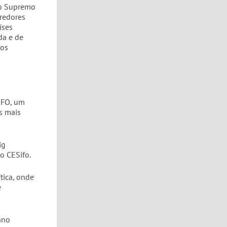
 do Supremo
redores
íses
da e de
 os
IFO, um
s mais
ig
o CESifo.
tica, onde
e
ano