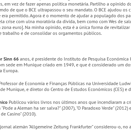
es, em vez de fazer apenas política monetária. Partilho a opinido
emdo de que o BCE ultrapassou o seu mandato. O BCE ajudou os c
 era permitido. Agora é o momento de ajudar a populagdo dos pa
ela crise com ulna moratória da divida, bem como com Wes de sal
 zona euro]. Na minha opinido, esta é a única forma de revitalizar
 trabalho e de consolidar os orgamentos públicos.
r Sinn 66
anos, é presidente do Instituto de Pesquisa Económica 
om sede em Munique criado em 1949, e que é considerado um do
na Europa.
Professor de Economia e Finanças Públicas na Universidade Ludw
 de Munique, e diretor do Centro de Estudos Económicos (CES) e d
mico
Publicou vários livros nos últimos anos que incendiaram a crí
 "Pode a Aleman ha ser salva?" (2007), "O Paradoxo Verde" (2012) 
 de Casino" (2010).
jornal alemán "Allgemeine Zeitung Frankfurter" considerou-o, no 