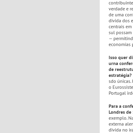
contribuint
verdade e r
de uma conf
divida dos 
centrais em
sul possam 
— permitind
economias p
Isso quer d
urna confer
de reestrut
estratégia?
sdo únicas.
o Eurossist
Portugal ir
Para a conf
Londres de
exemplo. Na
externa ale
divida no ir