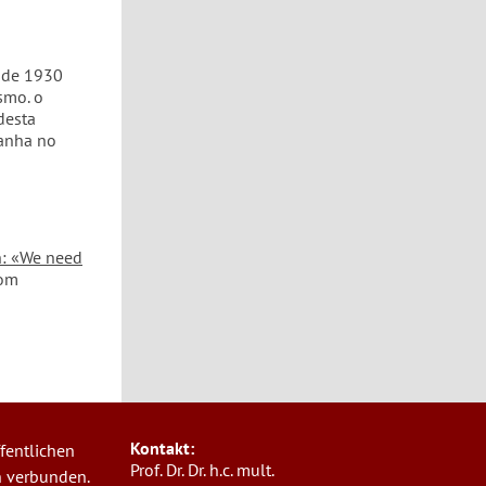
sde 1930
smo. o
desta
manha no
: «We need
com
Kontakt:
fentlichen
Prof. Dr. Dr. h.c. mult.
n verbunden.