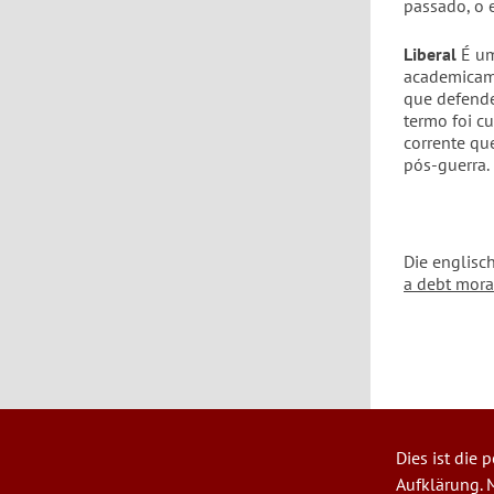
passado, o 
Liberal
É um
academicame
que defende
termo foi c
corrente qu
pós-guerra.
Die englisc
a debt mora
Dies ist die
User
Aufklärung. M