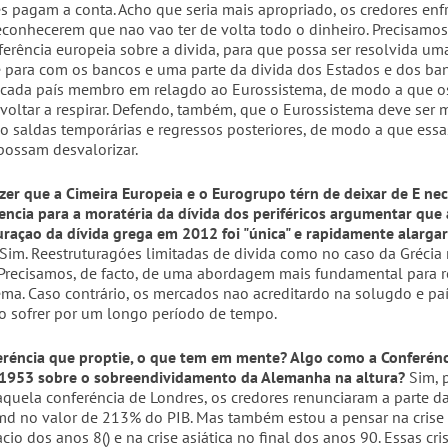
es pagam a conta. Acho que seria mais apropriado, os credores enf
econhecerem que nao vao ter de volta todo o dinheiro. Precisamos,
erência europeia sobre a divida, para que possa ser resolvida um
e para com os bancos e uma parte da divida dos Estados e dos ba
 cada país membro em relagdo ao Eurossistema, de modo a que o
voltar a respirar. Defendo, também, que o Eurossistema deve ser m
o saldas temporárias e regressos posteriores, de modo a que essa
ossam desvalorizar.
izer que a Cimeira Europeia e o Eurogrupo térn de deixar de E nec
encia para a moratéria da dívida dos periféricos argumentar que 
uraçao da dívida grega em 2012 foi "única" e rapidamente alarga
Sim. Reestruturagóes limitadas de divida como no caso da Grécia
 Precisamos, de facto, de uma abordagem mais fundamental para 
ema. Caso contrário, os mercados nao acreditardo na solugdo e p
do sofrer por um longo período de tempo.
eréncia que proptie, o que tem em mente? Algo como a Conferénc
 1953 sobre o sobreendividamento da Alemanha na altura?
Sim, 
quela conferéncia de Londres, os credores renunciaram a parte da
md no valor de 213% do PIB. Mas também estou a pensar na crise
acio dos anos 8() e na crise asiática no final dos anos 90. Essas cr