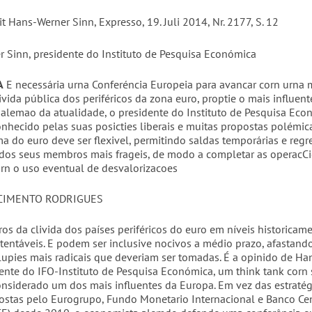
t Hans-Werner Sinn, Expresso, 19. Juli 2014, Nr. 2177, S. 12
 Sinn, presidente do Instituto de Pesquisa Económica
A
E necessária urna Conferéncia Europeia para avancar corn urna 
ivida pública dos periféricos da zona euro, proptie o mais influent
alemao da atualidade, o presidente do Instituto de Pesquisa Eco
nhecido pelas suas posicties liberais e muitas propostas polémic
ma do euro deve ser flexivel, permitindo saldas temporárias e regr
 dos seus membros mais frageis, de modo a completar as operacCie
orn o uso eventual de desvalorizacoes
CIMENTO RODRIGUES
ros da clivida dos países periféricos do euro em níveis historicam
tentáveis. E podem ser inclusive nocivos a médio prazo, afastand
upies mais radicais que deveriam ser tomadas. É a opinido de Ha
dente do IFO-Instituto de Pesquisa Económica, um think tank corn
nsiderado um dos mais influentes da Europa. Em vez das estratég
ostas pelo Eurogrupo, Fundo Monetario Internacional e Banco Cen