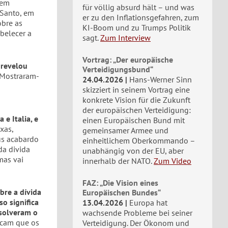
 em
für völlig absurd hält – und was
 Santo, em
er zu den Inflationsgefahren, zum
obre as
KI-Boom und zu Trumps Politik
belecer a
sagt.
Zum Interview
Vortrag: „Der europäische
 revelou
Verteidigungsbund“
 Mostraram-
24.04.2026
Hans-Werner Sinn
skizziert in seinem Vortrag eine
konkrete Vision für die Zukunft
der europäischen Verteidigung:
e Italia, e
einen Europäischen Bund mit
xas,
gemeinsamer Armee und
us acabardo
einheitlichem Oberkommando –
da divida
unabhängig von der EU, aber
mas vai
innerhalb der NATO.
Zum Video
FAZ: „Die Vision eines
bre a dívida
Europäischen Bundes“
so significa
13.04.2026
Europa hat
esolveram o
wachsende Probleme bei seiner
icam que os
Verteidigung. Der Ökonom und