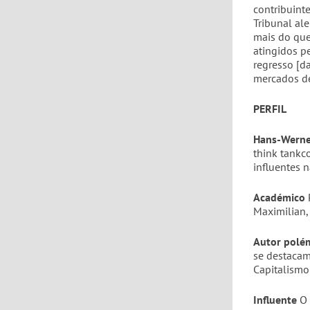
contribuint
Tribunal al
mais do que
atingidos p
regresso [da
mercados de
PERFIL
Hans-Werne
think tankc
influentes 
Académico
Maximilian,
Autor polé
se destacam
Capitalismo
Influente
O 