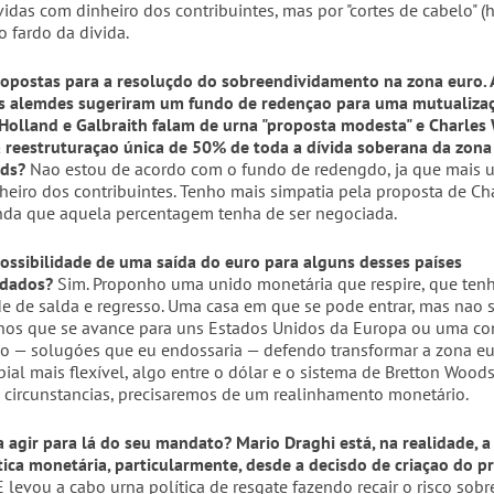
idas com dinheiro dos contribuintes, mas por "cortes de cabelo" (h
 o fardo da divida.
ropostas para a resoluçdo do sobreendividamento na zona euro.
s alemdes sugeriram um fundo de redençao para uma mutualizaç
 Holland e Galbraith falam de urna "proposta modesta" e Charles
 reestruturaçao única de 50% de toda a dívida soberana da zona
ads?
Nao estou de acordo com o fundo de redengdo, ja que mais 
heiro dos contribuintes. Tenho mais simpatia pela proposta de Ch
nda que aquela percentagem tenha de ser negociada.
ossibilidade de uma saída do euro para alguns desses países
idados?
Sim. Proponho uma unido monetária que respire, que ten
de de salda e regresso. Uma casa em que se pode entrar, mas nao 
nos que se avance para uns Estados Unidos da Europa ou uma c
qo — solugóes que eu endossaria — defendo transformar a zona e
al mais flexível, algo entre o dólar e o sistema de Bretton Woods
 circunstancias, precisaremos de um realinhamento monetário.
a agir para lá do seu mandato? Mario Draghi está, na realidade, a
tica monetária, particularmente, desde a decisdo de criaçao do 
 levou a cabo urna política de resgate fazendo recair o risco sobr