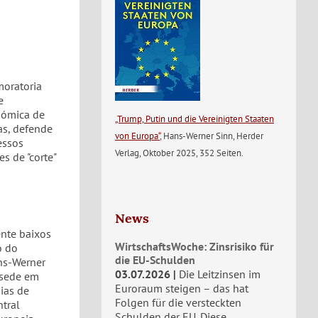
moratoria
e
nómica de
„Trump, Putin und die Vereinigten Staaten
as, defende
von Europa“
, Hans-Werner Sinn, Herder
essos
Verlag, Oktober 2025, 352 Seiten.
s de "corte"
News
ente baixos
WirtschaftsWoche: Zinsrisiko für
o do
die EU-Schulden
ns-Werner
03.07.2026
Die Leitzinsen im
 sede em
Euroraum steigen – das hat
ias de
Folgen für die versteckten
tral
Schulden der EU. Diese