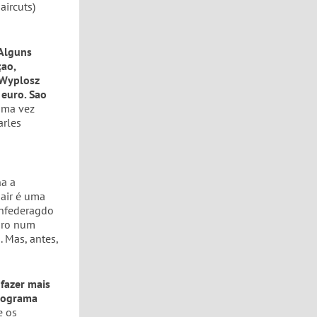
aircuts)
 Alguns
ao,
 Wyplosz
 euro. Sao
uma vez
arles
ha a
sair é uma
onfederagdo
uro num
. Mas, antes,
 fazer mais
programa
e os