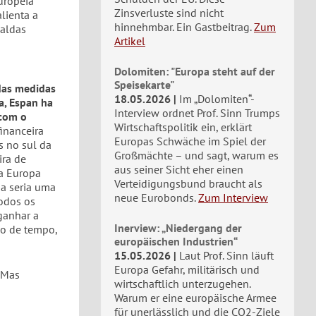
uropeia
Zinsverluste sind nicht
alienta a
hinnehmbar. Ein Gastbeitrag.
Zum
saldas
Artikel
Dolomiten: "Europa steht auf der
Speisekarte"
 das medidas
18.05.2026
Im „Dolomiten“-
a, Espan ha
Interview ordnet Prof. Sinn Trumps
 com o
Wirtschaftspolitik ein, erklärt
financeira
Europas Schwäche im Spiel der
s no sul da
Großmächte – und sagt, warum es
ira de
aus seiner Sicht eher einen
da Europa
Verteidigungsbund braucht als
a seria uma
neue Eurobonds.
Zum Interview
odos os
ganhar a
Inerview: „Niedergang der
do de tempo,
europäischen Industrien“
15.05.2026
Laut Prof. Sinn läuft
Europa Gefahr, militärisch und
 Mas
wirtschaftlich unterzugehen.
Warum er eine europäische Armee
für unerlässlich und die CO2-Ziele