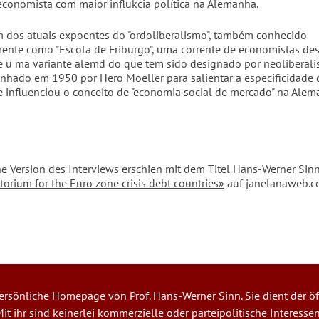
economista com maior influkcia política na Alemanha.
 dos atuais expoentes do "ordoliberalismo", também conhecido
nte como "Escola de Friburgo", uma corrente de economistas de
 u ma variante alemd do que tem sido designado por neoliberali
unhado em 1950 por Hero Moeller para salientar a especificidade 
e influenciou o conceito de "economia social de mercado" na Ale
he Version des Interviews erschien mit dem Titel
Hans-Werner Sinn
torium for the Euro zone crisis debt countries»
auf janelanaweb.
 persönliche Homepage von Prof. Hans-Werner Sinn. Sie dient der öf
it ihr sind keinerlei kommerzielle oder parteipolitische Interesse