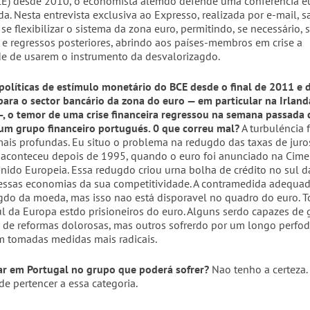
E) desde 2010, o economista alemdo defende uma conferência e
da. Nesta entrevista exclusiva ao Expresso, realizada por e-mail, s
se flexibilizar o sistema da zona euro, permitindo, se necessário, 
 e regressos posteriores, abrindo aos países-membros em crise a
de de usarem o instrumento da desvalorizagdo.
políticas de estímulo monetário do BCE desde o final de 2011 e
 para o sector bancário da zona do euro — em particular na Irland
—, o temor de uma crise financeira regressou na semana passada
um grupo financeiro portugués. 0 que correu mal?
A turbuléncia 
mais profundas. Eu situo o problema na redugdo das taxas de juro
aconteceu depois de 1995, quando o euro foi anunciado na Cime
nido Europeia. Essa redugdo criou urna bolha de crédito no sul 
essas economias da sua competitividade. A contramedida adequad
gdo da moeda, mas isso nao está disporavel no quadro do euro. T
ul da Europa estdo prisioneiros do euro. Alguns serdo capazes de 
s de reformas dolorosas, mas outros sofrerdo por um longo perfo
m tomadas medidas mais radicais.
ar em Portugal no grupo que poderá sofrer?
Nao tenho a certeza.
de pertencer a essa categoria.