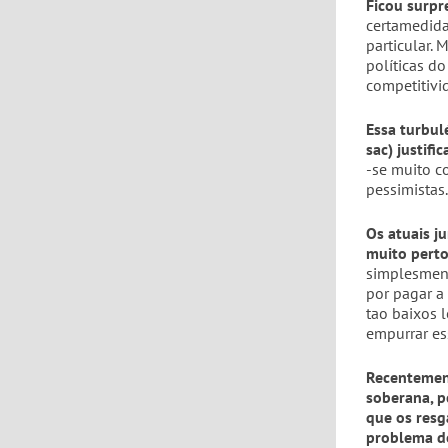
Ficou surpr
certamedida
particular. 
políticas d
competitivi
Essa turbul
sac) justifi
-se muito c
pessimistas.
Os atuais j
muito perto
simplesment
por pagar a
tao baixos 
empurrar es
Recentement
soberana, pe
que os resg
problema d