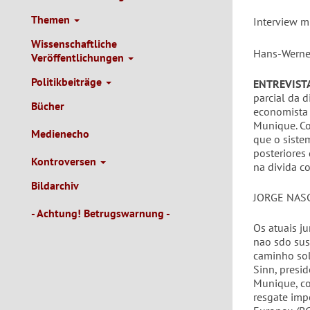
Themen
Interview mi
Wissenschaftliche
Hans-Werner
Veröffentlichungen
Politikbeiträge
ENTREVIST
parcial da d
Bücher
economista 
Munique. Co
Medienecho
que o siste
posteriores
Kontroversen
na divida c
Bildarchiv
JORGE NAS
- Achtung! Betrugswarnung -
Os atuais ju
nao sdo sus
caminho sol
Sinn, presi
Munique, co
resgate imp