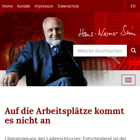
Direkt
Home
Kontakt
Impressum
Datenschutz
EN
zum
Inhalt
Search
Sea
Togg
navig
Auf die Arbeitsplätze kommt
es nicht an
Liberalisierung des Ladenschlusses: Entscheidend ist der