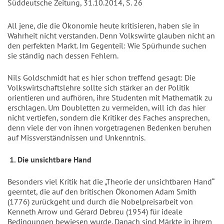
Süddeutsche Zeitung, 31.10.2014, S. 26
All jene, die die Ökonomie heute kritisieren, haben sie in
Wahrheit nicht verstanden. Denn Volkswirte glauben nicht an
den perfekten Markt. Im Gegenteil: Wie Spürhunde suchen
sie ständig nach dessen Fehlern.
Nils Goldschmidt hat es hier schon treffend gesagt: Die
Volkswirtschaftslehre sollte sich stärker an der Politik
orientieren und aufhören, ihre Studenten mit Mathematik zu
erschlagen. Um Doubletten zu vermeiden, will ich das hier
nicht vertiefen, sondern die Kritiker des Faches ansprechen,
denn viele der von ihnen vorgetragenen Bedenken beruhen
auf Missverständnissen und Unkenntnis.
1. Die unsichtbare Hand
Besonders viel Kritik hat die „Theorie der unsichtbaren Hand“
geerntet, die auf den britischen Ökonomen Adam Smith
(1776) zurückgeht und durch die Nobelpreisarbeit von
Kenneth Arrow und Gérard Debreu (1954) für ideale
Bedingungen bewiesen wurde. Danach sind Märkte in ihrem