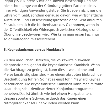
Pigou (1920) intensiv mit der Umwelt beschäftigt und sah
hier schon lange vor der Gründung grüner Parteien eines
ihrer wichtigen Anwendungsfelder. Sie ist eben nicht nur die
Lehre vom Geld, sondern genauso davon, wie wirtschaftliche
Austausch- und Entscheidungsprozesse ohne Geld ablaufen.
Es sträuben sich die Nackenhaare des Ökonomen, wenn in
der Öffentlichkeit ein Widerspruch zwischen Ökologie und
Ökonomie beschworen wird. Wie kann man unser Fach nur
so grundlegend missverstehen!
3. Keynesianismus versus Neoklassik
Zu den möglichen Defekten, die Volkswirte bisweilen
diagnostizieren, gehört die keynesianische Krankheit. Wenn
die Nachfrage zu gering ist, kann dies – weil Löhne und
Preise kurzfristig starr sind – zu einem abrupten Einbruch der
Beschäftigung führen. So hat es einst John Maynard Keynes
beschrieben. Die keynesianische Krankheit kann man mithilfe
staatlicher, schuldenfinanzierter Konjunkturprogramme
beheben. Das ist ähnlich wie bei einem Herzpatienten,
dessen spontane Schwäche durch das Kauen einer
Nitroglyzerinkapsel überwunden werden kann.