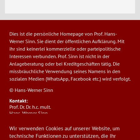
Dies ist die persönliche Homepage von Prof. Hans-
Werner Sinn. Sie dient der öffentlichen Aufklärung. Mit
ihr sind keinerlei kommerzielle oder parteipolitische
Interessen verbunden. Prof. Sinn ist nicht in der
Anlageberatung oder bei Kreditgeschäften tätig. Die
missbräuchliche Verwendung seines Namens in den
sozialen Medien (WhatsApp, Facebook etc.) wird verfolgt.
© Hans-Werner Sinn
Kontakt:
Prof. Dr. Dr. h.c. mult.
Hans-Werner Sinn,
Ludwig-Maximilians-Universität München
ifo Institut
Wir verwenden Cookies auf unserer Website, um
Poschingerstr. 5, 81679 München
technische Funktionen zu unterstützen, die Ihr
Telefon: +49(0)89/9224-1276