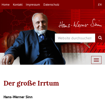
Direkt
Home
Kontakt
Impressum
Datenschutz
EN
zum
Inhalt
Search
Sea
Togg
navig
Der große Irrtum
Autor/en
Hans-Werner Sinn