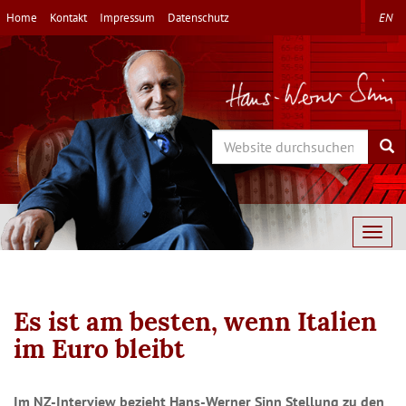
Direkt
Home
Kontakt
Impressum
Datenschutz
EN
zum
Inhalt
Search
Sea
Togg
navig
Es ist am besten, wenn Italien
im Euro bleibt
Im NZ-Interview bezieht Hans-Werner Sinn Stellung zu den