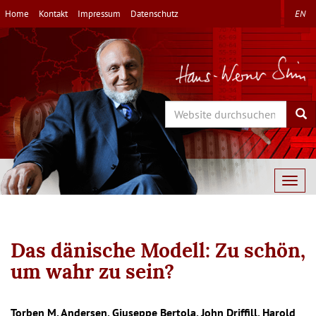
Direkt
Home
Kontakt
Impressum
Datenschutz
EN
zum
Inhalt
Search
Sea
Togg
navig
Das dänische Modell: Zu schön,
um wahr zu sein?
Torben M. Andersen, Giuseppe Bertola, John Driffill, Harold